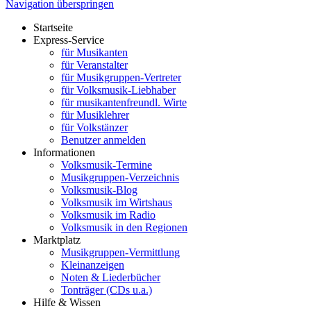
Navigation überspringen
Startseite
Express-Service
für Musikanten
für Veranstalter
für Musikgruppen-Vertreter
für Volksmusik-Liebhaber
für musikantenfreundl. Wirte
für Musiklehrer
für Volkstänzer
Benutzer anmelden
Informationen
Volksmusik-Termine
Musikgruppen-Verzeichnis
Volksmusik-Blog
Volksmusik im Wirtshaus
Volksmusik im Radio
Volksmusik in den Regionen
Marktplatz
Musikgruppen-Vermittlung
Kleinanzeigen
Noten & Liederbücher
Tonträger (CDs u.a.)
Hilfe & Wissen