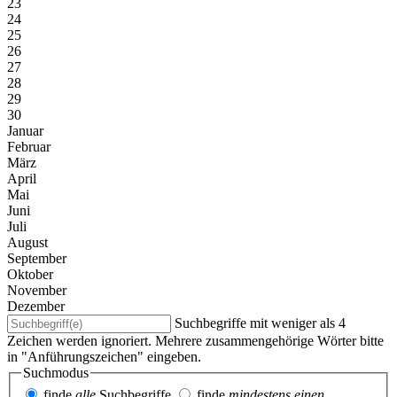
23
24
25
26
27
28
29
30
Januar
Februar
März
April
Mai
Juni
Juli
August
September
Oktober
November
Dezember
Suchbegriffe mit weniger als 4
Zeichen werden ignoriert. Mehrere zusammengehörige Wörter bitte
in "Anführungszeichen" eingeben.
Suchmodus
finde
alle
Suchbegriffe
finde
mindestens einen