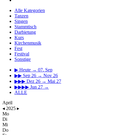
Alle Kategorien
Tanzen
Singen
Stammtisch
Darbietung
Kurs
Kirchenmusik
Fest
Festival
Sonstige
▶
Heute → 07. Sep
▶▶
Sep 26 → Nov 26
▶▶▶
Dez 26 → Mai 27
▶▶▶▶
Jun 27 →
ALLE
April
◂
2025
▸
Mo
Di
Mi
Do