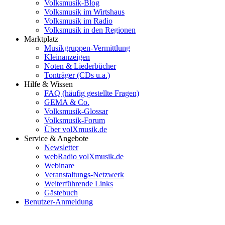
Volksmusik-Blog
Volksmusik im Wirtshaus
Volksmusik im Radio
Volksmusik in den Regionen
Marktplatz
Musikgruppen-Vermittlung
Kleinanzeigen
Noten & Liederbücher
Tonträger (CDs u.a.)
Hilfe & Wissen
FAQ (häufig gestellte Fragen)
GEMA & Co.
Volksmusik-Glossar
Volksmusik-Forum
Über volXmusik.de
Service & Angebote
Newsletter
webRadio volXmusik.de
Webinare
Veranstaltungs-Netzwerk
Weiterführende Links
Gästebuch
Benutzer-Anmeldung