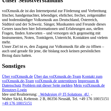
Unser Selbstverständnis
volXmusik.de ist
das
Internetportal zur Förderung und Verbreitung
frischer, handgemachter, lebendiger, ehrlicher, frecher, zeitgemäßer
und bodenständiger Volksmusik aus Deutschland, Österreich,
Südtirol und der Schweiz. Sänger, Musikanten und Freunde dieses
Genres tauschen hier Informationen und Erfahrungen aus, stellen
Fragen, finden Antworten – und versorgen sich gegenseitig mit
Instrumenten, Noten, Tonträgern, Unterricht, Kontakten und vielem
mehr.
Unser Ziel ist es, den Zugang zur Volksmusik für alle zu öffnen –
auch und gerade für jene, die bislang noch keinen persönlichen
Bezug dazu hatten.
Sonstiges
Über volXmusik.de
Über das volXmusik.de-Team
Kontakt zum
volXmusik.de-Team
volXmusik.de unterstützen
Impressum &
Datenschutz
Problem mit dieser Seite melden
Mein volXmusik.de
Benutzer-Login
Idee und Realisierung:
Webdesign
@ IT-Solutions
4U
-
Walter Säckl
,
Keltenstr. 2 B
,
86356
Neusäß
, Tel.
+49 176 10015151
+49 176 10015151