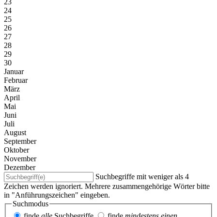
23
24
25
26
27
28
29
30
Januar
Februar
März
April
Mai
Juni
Juli
August
September
Oktober
November
Dezember
Suchbegriffe mit weniger als 4
Zeichen werden ignoriert. Mehrere zusammengehörige Wörter bitte
in "Anführungszeichen" eingeben.
Suchmodus
finde
alle
Suchbegriffe
finde
mindestens einen