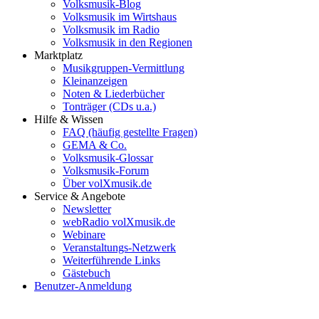
Volksmusik-Blog
Volksmusik im Wirtshaus
Volksmusik im Radio
Volksmusik in den Regionen
Marktplatz
Musikgruppen-Vermittlung
Kleinanzeigen
Noten & Liederbücher
Tonträger (CDs u.a.)
Hilfe & Wissen
FAQ (häufig gestellte Fragen)
GEMA & Co.
Volksmusik-Glossar
Volksmusik-Forum
Über volXmusik.de
Service & Angebote
Newsletter
webRadio volXmusik.de
Webinare
Veranstaltungs-Netzwerk
Weiterführende Links
Gästebuch
Benutzer-Anmeldung