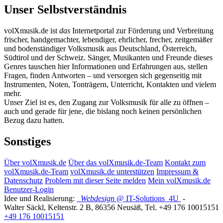
Unser Selbstverständnis
volXmusik.de ist
das
Internetportal zur Förderung und Verbreitung
frischer, handgemachter, lebendiger, ehrlicher, frecher, zeitgemäßer
und bodenständiger Volksmusik aus Deutschland, Österreich,
Südtirol und der Schweiz. Sänger, Musikanten und Freunde dieses
Genres tauschen hier Informationen und Erfahrungen aus, stellen
Fragen, finden Antworten – und versorgen sich gegenseitig mit
Instrumenten, Noten, Tonträgern, Unterricht, Kontakten und vielem
mehr.
Unser Ziel ist es, den Zugang zur Volksmusik für alle zu öffnen –
auch und gerade für jene, die bislang noch keinen persönlichen
Bezug dazu hatten.
Sonstiges
Über volXmusik.de
Über das volXmusik.de-Team
Kontakt zum
volXmusik.de-Team
volXmusik.de unterstützen
Impressum &
Datenschutz
Problem mit dieser Seite melden
Mein volXmusik.de
Benutzer-Login
Idee und Realisierung:
Webdesign
@ IT-Solutions
4U
-
Walter Säckl
,
Keltenstr. 2 B
,
86356
Neusäß
, Tel.
+49 176 10015151
+49 176 10015151