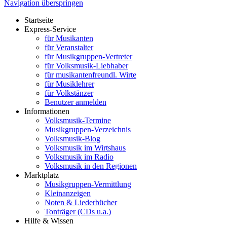
Navigation überspringen
Startseite
Express-Service
für Musikanten
für Veranstalter
für Musikgruppen-Vertreter
für Volksmusik-Liebhaber
für musikantenfreundl. Wirte
für Musiklehrer
für Volkstänzer
Benutzer anmelden
Informationen
Volksmusik-Termine
Musikgruppen-Verzeichnis
Volksmusik-Blog
Volksmusik im Wirtshaus
Volksmusik im Radio
Volksmusik in den Regionen
Marktplatz
Musikgruppen-Vermittlung
Kleinanzeigen
Noten & Liederbücher
Tonträger (CDs u.a.)
Hilfe & Wissen