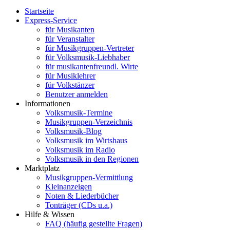
Startseite
Express-Service
für Musikanten
für Veranstalter
für Musikgruppen-Vertreter
für Volksmusik-Liebhaber
für musikantenfreundl. Wirte
für Musiklehrer
für Volkstänzer
Benutzer anmelden
Informationen
Volksmusik-Termine
Musikgruppen-Verzeichnis
Volksmusik-Blog
Volksmusik im Wirtshaus
Volksmusik im Radio
Volksmusik in den Regionen
Marktplatz
Musikgruppen-Vermittlung
Kleinanzeigen
Noten & Liederbücher
Tonträger (CDs u.a.)
Hilfe & Wissen
FAQ (häufig gestellte Fragen)