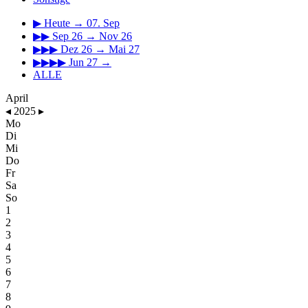
▶
Heute → 07. Sep
▶▶
Sep 26 → Nov 26
▶▶▶
Dez 26 → Mai 27
▶▶▶▶
Jun 27 →
ALLE
April
◂
2025
▸
Mo
Di
Mi
Do
Fr
Sa
So
1
2
3
4
5
6
7
8