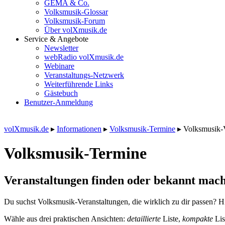
GEMA & Co.
Volksmusik-Glossar
Volksmusik-Forum
Über volXmusik.de
Service & Angebote
Newsletter
webRadio volXmusik.de
Webinare
Veranstaltungs-Netzwerk
Weiterführende Links
Gästebuch
Benutzer-Anmeldung
volXmusik.de
▸
Informationen
▸
Volksmusik-Termine
▸
Volksmusik-
Volksmusik-Termine
Veranstaltungen finden oder bekannt mach
Du suchst Volksmusik-Veranstaltungen, die wirklich zu dir passen? Hi
Wähle aus drei praktischen Ansichten:
detaillierte
Liste,
kompakte
Lis