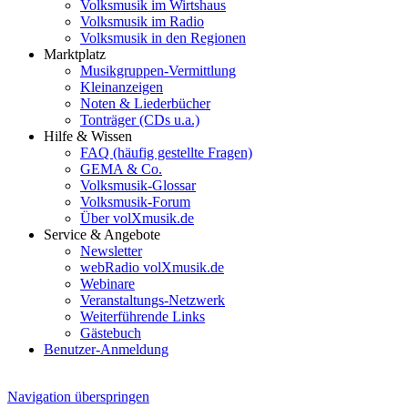
Volksmusik im Wirtshaus
Volksmusik im Radio
Volksmusik in den Regionen
Marktplatz
Musikgruppen-Vermittlung
Kleinanzeigen
Noten & Liederbücher
Tonträger (CDs u.a.)
Hilfe & Wissen
FAQ (häufig gestellte Fragen)
GEMA & Co.
Volksmusik-Glossar
Volksmusik-Forum
Über volXmusik.de
Service & Angebote
Newsletter
webRadio volXmusik.de
Webinare
Veranstaltungs-Netzwerk
Weiterführende Links
Gästebuch
Benutzer-Anmeldung
Navigation überspringen