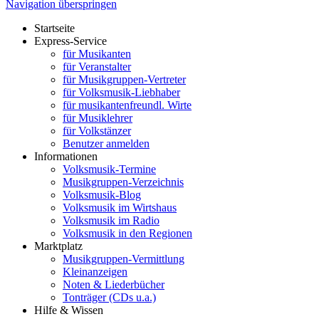
Navigation überspringen
Startseite
Express-Service
für Musikanten
für Veranstalter
für Musikgruppen-Vertreter
für Volksmusik-Liebhaber
für musikantenfreundl. Wirte
für Musiklehrer
für Volkstänzer
Benutzer anmelden
Informationen
Volksmusik-Termine
Musikgruppen-Verzeichnis
Volksmusik-Blog
Volksmusik im Wirtshaus
Volksmusik im Radio
Volksmusik in den Regionen
Marktplatz
Musikgruppen-Vermittlung
Kleinanzeigen
Noten & Liederbücher
Tonträger (CDs u.a.)
Hilfe & Wissen