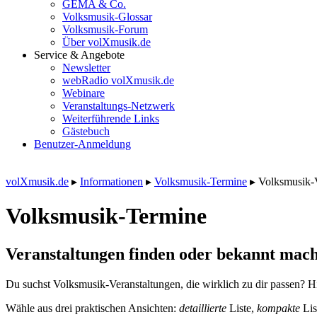
GEMA & Co.
Volksmusik-Glossar
Volksmusik-Forum
Über volXmusik.de
Service & Angebote
Newsletter
webRadio volXmusik.de
Webinare
Veranstaltungs-Netzwerk
Weiterführende Links
Gästebuch
Benutzer-Anmeldung
volXmusik.de
▸
Informationen
▸
Volksmusik-Termine
▸
Volksmusik-
Volksmusik-Termine
Veranstaltungen finden oder bekannt mach
Du suchst Volksmusik-Veranstaltungen, die wirklich zu dir passen? Hi
Wähle aus drei praktischen Ansichten:
detaillierte
Liste,
kompakte
Lis