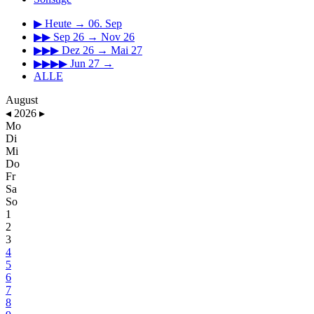
▶
Heute → 06. Sep
▶▶
Sep 26 → Nov 26
▶▶▶
Dez 26 → Mai 27
▶▶▶▶
Jun 27 →
ALLE
August
◂
2026
▸
Mo
Di
Mi
Do
Fr
Sa
So
1
2
3
4
5
6
7
8