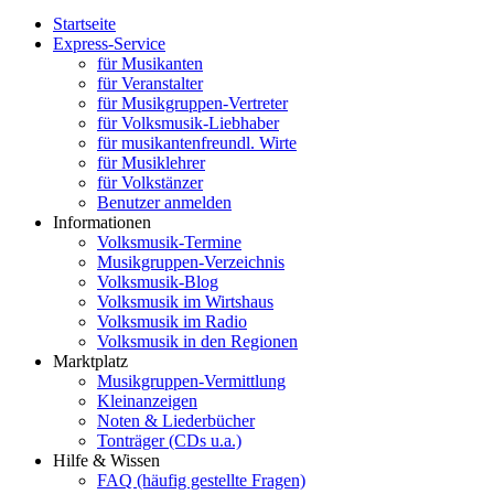
Startseite
Express-Service
für Musikanten
für Veranstalter
für Musikgruppen-Vertreter
für Volksmusik-Liebhaber
für musikantenfreundl. Wirte
für Musiklehrer
für Volkstänzer
Benutzer anmelden
Informationen
Volksmusik-Termine
Musikgruppen-Verzeichnis
Volksmusik-Blog
Volksmusik im Wirtshaus
Volksmusik im Radio
Volksmusik in den Regionen
Marktplatz
Musikgruppen-Vermittlung
Kleinanzeigen
Noten & Liederbücher
Tonträger (CDs u.a.)
Hilfe & Wissen
FAQ (häufig gestellte Fragen)