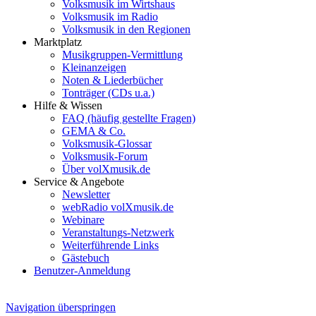
Volksmusik im Wirtshaus
Volksmusik im Radio
Volksmusik in den Regionen
Marktplatz
Musikgruppen-Vermittlung
Kleinanzeigen
Noten & Liederbücher
Tonträger (CDs u.a.)
Hilfe & Wissen
FAQ (häufig gestellte Fragen)
GEMA & Co.
Volksmusik-Glossar
Volksmusik-Forum
Über volXmusik.de
Service & Angebote
Newsletter
webRadio volXmusik.de
Webinare
Veranstaltungs-Netzwerk
Weiterführende Links
Gästebuch
Benutzer-Anmeldung
Navigation überspringen