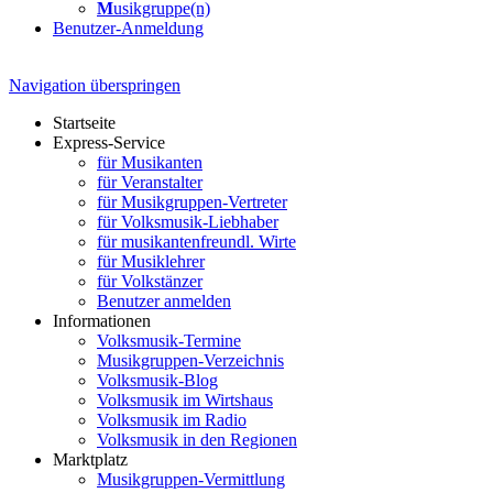
M
usikgruppe(n)
Benutzer-Anmeldung
Navigation überspringen
Startseite
Express-Service
für Musikanten
für Veranstalter
für Musikgruppen-Vertreter
für Volksmusik-Liebhaber
für musikantenfreundl. Wirte
für Musiklehrer
für Volkstänzer
Benutzer anmelden
Informationen
Volksmusik-Termine
Musikgruppen-Verzeichnis
Volksmusik-Blog
Volksmusik im Wirtshaus
Volksmusik im Radio
Volksmusik in den Regionen
Marktplatz
Musikgruppen-Vermittlung