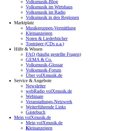
Volksmusik-Blog
Volksmusik im Wirtshaus
Volksmusik im Radio
Volksmusik in den Regionen
Marktplatz
Musikgruppen-Vermittlung
Kleinanzeigen
Noten & Liederbücher
Tonträger (CDs u.a.)
Hilfe & Wissen
FAQ (häufig gestellte Fragen)
GEMA & Co.
Volksmusik-Glossar
Volksmusik-Forum
Über volXmusik.de
Service & Angebote
Newsletter
webRadio volXmusik.de
Webinare
Veranstaltungs-Netzwerk
Weiterführende Links
Gästebuch
Mein volXmusik.de
Mein volXmusik.de
K
leinanzeigen