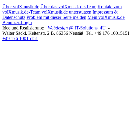
Über volXmusik.de
Über das volXmusik.de-Team
Kontakt zum
volXmusik.de-Team
volXmusik.de unterstützen
Impressum &
Datenschutz
Problem mit dieser Seite melden
Mein volXmusik.de
Benutzer-Login
Idee und Realisierung:
Webdesign
@ IT-Solutions
4U
-
Walter Säckl
,
Keltenstr. 2 B
,
86356
Neusäß
, Tel.
+49 176 10015151
+49 176 10015151