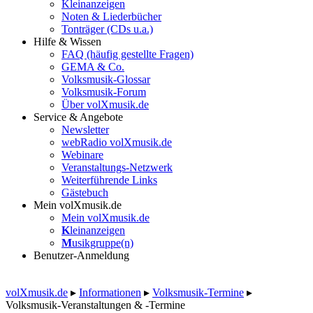
Kleinanzeigen
Noten & Liederbücher
Tonträger (CDs u.a.)
Hilfe & Wissen
FAQ (häufig gestellte Fragen)
GEMA & Co.
Volksmusik-Glossar
Volksmusik-Forum
Über volXmusik.de
Service & Angebote
Newsletter
webRadio volXmusik.de
Webinare
Veranstaltungs-Netzwerk
Weiterführende Links
Gästebuch
Mein volXmusik.de
Mein volXmusik.de
K
leinanzeigen
M
usikgruppe(n)
Benutzer-Anmeldung
volXmusik.de
▸
Informationen
▸
Volksmusik-Termine
▸
Volksmusik-Veranstaltungen & -Termine