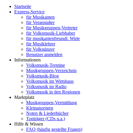
Startseite
Express-Service
für Musikanten
für Veranstalter
für Musikgruppen-Vertreter
für Volksmusik-Liebhaber
für musikantenfreundl. Wirte
für Musiklehrer
für Volkstänzer
Benutzer anmelden
Informationen
Volksmusik-Termine
Musikgruppen-Verzeichnis
Volksmusik-Blog
Volksmusik im Wirtshaus
Volksmusik im Radio
Volksmusik in den Regionen
Marktplatz
Musikgruppen-Vermittlung
Kleinanzeigen
Noten & Liederbücher
Tonträger (CDs u.a.)
Hilfe & Wissen
FAQ (häufig gestellte Fragen)