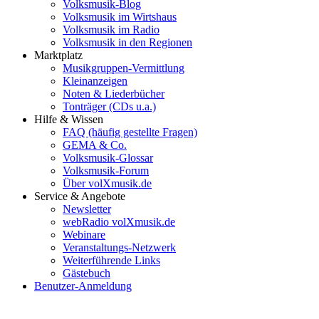
Volksmusik-Blog
Volksmusik im Wirtshaus
Volksmusik im Radio
Volksmusik in den Regionen
Marktplatz
Musikgruppen-Vermittlung
Kleinanzeigen
Noten & Liederbücher
Tonträger (CDs u.a.)
Hilfe & Wissen
FAQ (häufig gestellte Fragen)
GEMA & Co.
Volksmusik-Glossar
Volksmusik-Forum
Über volXmusik.de
Service & Angebote
Newsletter
webRadio volXmusik.de
Webinare
Veranstaltungs-Netzwerk
Weiterführende Links
Gästebuch
Benutzer-Anmeldung