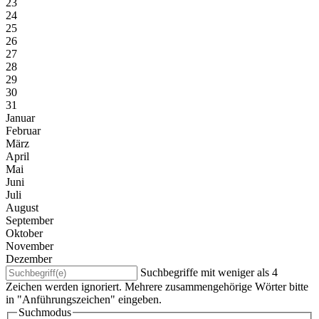
23
24
25
26
27
28
29
30
31
Januar
Februar
März
April
Mai
Juni
Juli
August
September
Oktober
November
Dezember
Suchbegriffe mit weniger als 4
Zeichen werden ignoriert. Mehrere zusammengehörige Wörter bitte
in "Anführungszeichen" eingeben.
Suchmodus