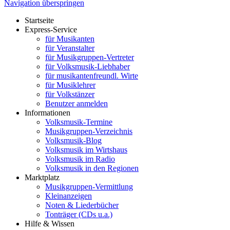
Navigation überspringen
Startseite
Express-Service
für Musikanten
für Veranstalter
für Musikgruppen-Vertreter
für Volksmusik-Liebhaber
für musikantenfreundl. Wirte
für Musiklehrer
für Volkstänzer
Benutzer anmelden
Informationen
Volksmusik-Termine
Musikgruppen-Verzeichnis
Volksmusik-Blog
Volksmusik im Wirtshaus
Volksmusik im Radio
Volksmusik in den Regionen
Marktplatz
Musikgruppen-Vermittlung
Kleinanzeigen
Noten & Liederbücher
Tonträger (CDs u.a.)
Hilfe & Wissen