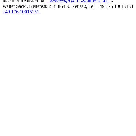
Idee und Realisierung:
Webdesign
@ IT-Solutions
4U
-
Walter Säckl
,
Keltenstr. 2 B
,
86356
Neusäß
, Tel.
+49 176 10015151
+49 176 10015151