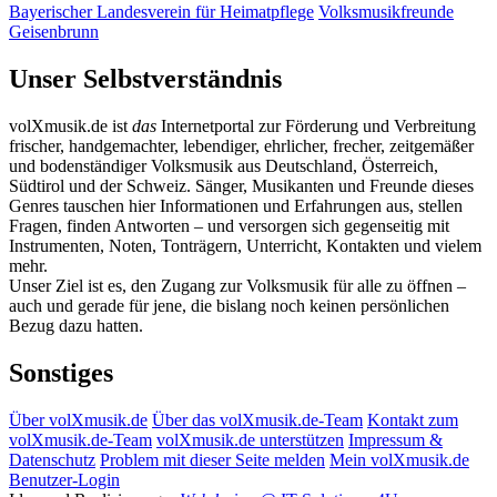
Bayerischer Landesverein für Heimatpflege
Volksmusikfreunde
Geisenbrunn
Unser Selbstverständnis
volXmusik.de ist
das
Internetportal zur Förderung und Verbreitung
frischer, handgemachter, lebendiger, ehrlicher, frecher, zeitgemäßer
und bodenständiger Volksmusik aus Deutschland, Österreich,
Südtirol und der Schweiz. Sänger, Musikanten und Freunde dieses
Genres tauschen hier Informationen und Erfahrungen aus, stellen
Fragen, finden Antworten – und versorgen sich gegenseitig mit
Instrumenten, Noten, Tonträgern, Unterricht, Kontakten und vielem
mehr.
Unser Ziel ist es, den Zugang zur Volksmusik für alle zu öffnen –
auch und gerade für jene, die bislang noch keinen persönlichen
Bezug dazu hatten.
Sonstiges
Über volXmusik.de
Über das volXmusik.de-Team
Kontakt zum
volXmusik.de-Team
volXmusik.de unterstützen
Impressum &
Datenschutz
Problem mit dieser Seite melden
Mein volXmusik.de
Benutzer-Login