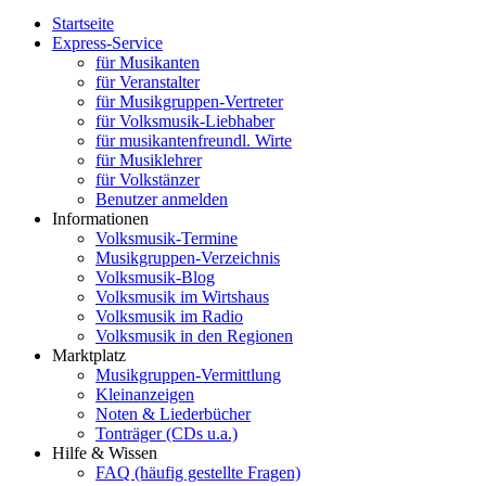
Startseite
Express-Service
für Musikanten
für Veranstalter
für Musikgruppen-Vertreter
für Volksmusik-Liebhaber
für musikantenfreundl. Wirte
für Musiklehrer
für Volkstänzer
Benutzer anmelden
Informationen
Volksmusik-Termine
Musikgruppen-Verzeichnis
Volksmusik-Blog
Volksmusik im Wirtshaus
Volksmusik im Radio
Volksmusik in den Regionen
Marktplatz
Musikgruppen-Vermittlung
Kleinanzeigen
Noten & Liederbücher
Tonträger (CDs u.a.)
Hilfe & Wissen
FAQ (häufig gestellte Fragen)