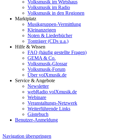
Volksmusik im Wirtshaus
Volksmusik im Radio
Volksmusik in den Regionen
Marktplatz
Musikgruppen-Vermittlung
Kleinanzeigen
Noten & Liederbücher
Tonträger (CDs u.a.)
Hilfe & Wissen
FAQ (häufig gestellte Fragen)
GEMA & Co.
Volksmusik-Glossar
Volksmusik-Forum
Über volXmusik.de
Service & Angebote
Newsletter
webRadio volXmusik.de
Webinare
Veranstaltungs-Netzwerk
Weiterführende Links
Gästebuch
Benutzer-Anmeldung
Navigation überspringen