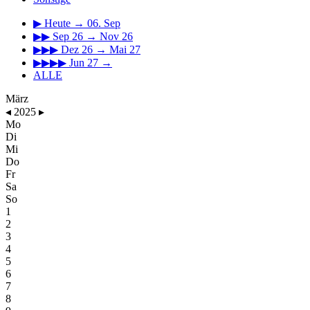
▶
Heute → 06. Sep
▶▶
Sep 26 → Nov 26
▶▶▶
Dez 26 → Mai 27
▶▶▶▶
Jun 27 →
ALLE
März
◂
2025
▸
Mo
Di
Mi
Do
Fr
Sa
So
1
2
3
4
5
6
7
8