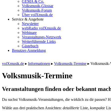
GEMA & Co.
Volksmusik-Glossar
Volksmusik-Forum
Über volXmusik.de
Service & Angebote
Newsletter
webRadio volXmusik.de
Webinare
Veranstaltungs-Netzwerk
Weiterführende Links
Gästebuch
Benutzer-Anmeldung
volXmusik.de
▸
Informationen
▸
Volksmusik-Termine
▸
Volksmusik-
Volksmusik-Termine
Veranstaltungen finden oder bekannt mach
Du suchst Volksmusik-Veranstaltungen, die wirklich zu dir passen? Hi
Wähle aus drei praktischen Ansichten:
detaillierte
Liste,
kompakte
Lis