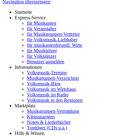
Navigation überspringen
Startseite
Express-Service
für Musikanten
für Veranstalter
für Musikgruppen-Vertreter
für Volksmusik-Liebhaber
für musikantenfreundl. Wirte
für Musiklehrer
für Volkstänzer
Benutzer anmelden
Informationen
Volksmusik-Termine
Musikgruppen-Verzeichnis
Volksmusik-Blog
Volksmusik im Wirtshaus
Volksmusik im Radio
Volksmusik in den Regionen
Marktplatz
Musikgruppen-Vermittlung
Kleinanzeigen
Noten & Liederbücher
Tonträger (CDs u.a.)
Hilfe & Wissen