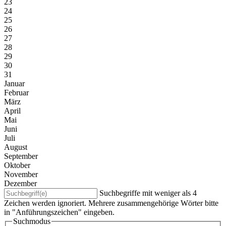
23
24
25
26
27
28
29
30
31
Januar
Februar
März
April
Mai
Juni
Juli
August
September
Oktober
November
Dezember
Suchbegriffe mit weniger als 4
Zeichen werden ignoriert. Mehrere zusammengehörige Wörter bitte
in "Anführungszeichen" eingeben.
Suchmodus