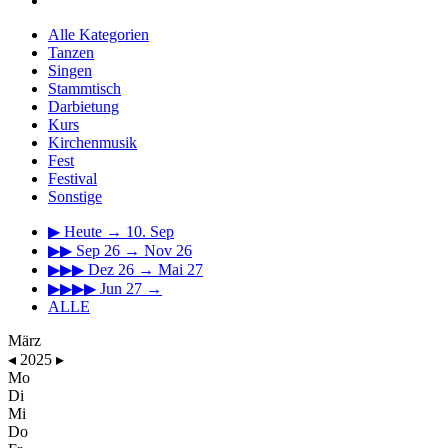
Alle Kategorien
Tanzen
Singen
Stammtisch
Darbietung
Kurs
Kirchenmusik
Fest
Festival
Sonstige
▶
Heute → 10. Sep
▶▶
Sep 26 → Nov 26
▶▶▶
Dez 26 → Mai 27
▶▶▶▶
Jun 27 →
ALLE
März
◂
2025
▸
Mo
Di
Mi
Do