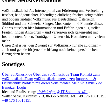
Unser Selbstverständnis
volXmusik.de ist
das
Internetportal zur Förderung und Verbreitung
frischer, handgemachter, lebendiger, ehrlicher, frecher, zeitgemäßer
und bodenständiger Volksmusik aus Deutschland, Österreich,
Südtirol und der Schweiz. Sänger, Musikanten und Freunde dieses
Genres tauschen hier Informationen und Erfahrungen aus, stellen
Fragen, finden Antworten – und versorgen sich gegenseitig mit
Instrumenten, Noten, Tonträgern, Unterricht, Kontakten und vielem
mehr.
Unser Ziel ist es, den Zugang zur Volksmusik für alle zu öffnen –
auch und gerade für jene, die bislang noch keinen persönlichen
Bezug dazu hatten.
Sonstiges
Über volXmusik.de
Über das volXmusik.de-Team
Kontakt zum
volXmusik.de-Team
volXmusik.de unterstützen
Impressum &
Datenschutz
Problem mit dieser Seite melden
Mein volXmusik.de
Benutzer-Login
Idee und Realisierung:
Webdesign
@ IT-Solutions
4U
-
Walter Säckl
,
Keltenstr. 2 B
,
86356
Neusäß
, Tel.
+49 176 10015151
+49 176 10015151