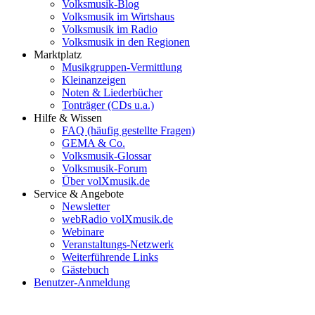
Volksmusik-Blog
Volksmusik im Wirtshaus
Volksmusik im Radio
Volksmusik in den Regionen
Marktplatz
Musikgruppen-Vermittlung
Kleinanzeigen
Noten & Liederbücher
Tonträger (CDs u.a.)
Hilfe & Wissen
FAQ (häufig gestellte Fragen)
GEMA & Co.
Volksmusik-Glossar
Volksmusik-Forum
Über volXmusik.de
Service & Angebote
Newsletter
webRadio volXmusik.de
Webinare
Veranstaltungs-Netzwerk
Weiterführende Links
Gästebuch
Benutzer-Anmeldung