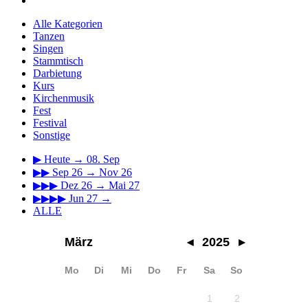
Alle Kategorien
Tanzen
Singen
Stammtisch
Darbietung
Kurs
Kirchenmusik
Fest
Festival
Sonstige
▶
Heute → 08. Sep
▶▶
Sep 26 → Nov 26
▶▶▶
Dez 26 → Mai 27
▶▶▶▶
Jun 27 →
ALLE
März
◂
2025
▸
Mo
Di
Mi
Do
Fr
Sa
So
1
2