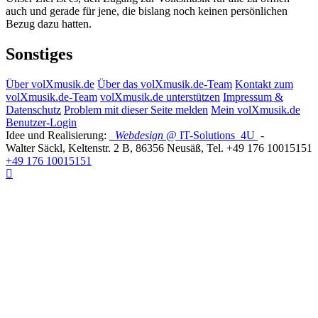
auch und gerade für jene, die bislang noch keinen persönlichen
Bezug dazu hatten.
Sonstiges
Über volXmusik.de
Über das volXmusik.de-Team
Kontakt zum
volXmusik.de-Team
volXmusik.de unterstützen
Impressum &
Datenschutz
Problem mit dieser Seite melden
Mein volXmusik.de
Benutzer-Login
Idee und Realisierung:
Webdesign
@ IT-Solutions
4U
-
Walter Säckl
,
Keltenstr. 2 B
,
86356
Neusäß
, Tel.
+49 176 10015151
+49 176 10015151