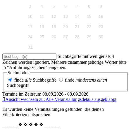
3
4
5
6
7
8
9
10
11
12
13
14
15
16
17
18
19
20
21
22
23
24
25
26
27
28
29
30
31
Suchbegriffe mit weniger als 4
Zeichen werden ignoriert. Mehrere zusammengehörige Wörter bitte
in "Anführungszeichen" eingeben.
Suchmodus
finde
alle
Suchbegriffe
finde
mindestens einen
Suchbegriff
Termine im Zeitraum 08.08.2026 - 08.09.2026
Ansicht wechseln zu: Alle Veranstaltungsdetails ausgeklappt
Es wurden keine Veranstaltungen gefunden, die deinen
Filterkriterien entsprechen.
⎯⎯⎯⎯⎯ ❖ ❖ ❖ ❖ ❖ ⎯⎯⎯⎯⎯