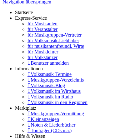
Navigation überspringen
Startseite
Express-Service
für Musikanten
für Veranstalter
für Musikgruppen-Vertreter
für Volksmusik-Liebhaber
für musikantenfreundl. Wirte
für Musiklehrer
für Volkstänzer
Benutzer anmelden
Informationen
Volksmusik-Termine
Musikgruppen-Verzeichnis
Volksmusik-Blog
Volksmusik im Wirtshaus
Volksmusik im Radio
Volksmusik in den Regionen
Marktplatz
Musikgruppen-Vermittlung
Kleinanzeigen
Noten & Liederbücher
Tonträger (CDs u.a.)
Hilfe & Wissen