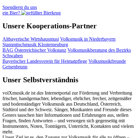
Spendierst du uns
ein Bier?
Unsere Kooperations-Partner
Altbayerische Wirtshausmusi
Volksmusik in Niederbayern
Stammtischmusik Klosterneuburg
BAG Österreichischer Volkstanz
Volksmusikberatung des Bezirks
Schwaben
Bayerischer Landesverein für Heimatpflege
Volksmusikfreunde
Geisenbrunn
Unser Selbstverständnis
volXmusik.de ist
das
Internetportal zur Förderung und Verbreitung
frischer, handgemachter, lebendiger, ehrlicher, frecher, zeitgemäßer
und bodenständiger Volksmusik aus Deutschland, Österreich,
Südtirol und der Schweiz. Sänger, Musikanten und Freunde dieses
Genres tauschen hier Informationen und Erfahrungen aus, stellen
Fragen, finden Antworten – und versorgen sich gegenseitig mit
Instrumenten, Noten, Tonträgern, Unterricht, Kontakten und vielem
mehr.
Unser Ziel ist es, den Zugang zur Volksmusik für alle zu öffnen –