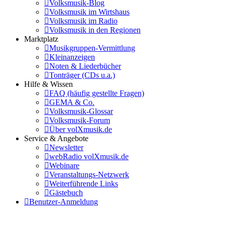
Volksmusik-Blog
Volksmusik im Wirtshaus
Volksmusik im Radio
Volksmusik in den Regionen
Marktplatz
Musikgruppen-Vermittlung
Kleinanzeigen
Noten & Liederbücher
Tonträger (CDs u.a.)
Hilfe & Wissen
FAQ (häufig gestellte Fragen)
GEMA & Co.
Volksmusik-Glossar
Volksmusik-Forum
Über volXmusik.de
Service & Angebote
Newsletter
webRadio volXmusik.de
Webinare
Veranstaltungs-Netzwerk
Weiterführende Links
Gästebuch
Benutzer-Anmeldung