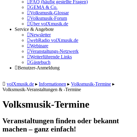
FAQ (häufig gestellte Fragen)
GEMA & Co.
Volksmusik-Glossar
Volksmusik-Forum
Über volXmusik.de
Service & Angebote
Newsletter
webRadio volXmusik.de
Webinare
Veranstaltungs-Netzwerk
Weiterführende Links
Gästebuch
Benutzer-Anmeldung
volXmusik.de
▸
Informationen
▸
Volksmusik-Termine
▸
Volksmusik-Veranstaltungen & -Termine
Volksmusik-Termine
Veranstaltungen finden oder bekannt
machen – ganz einfach!