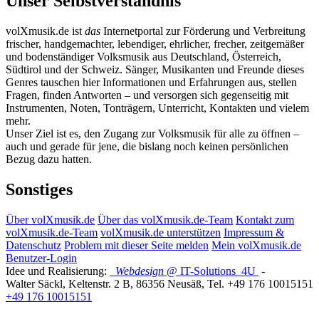
Unser Selbstverständnis
volXmusik.de ist
das
Internetportal zur Förderung und Verbreitung
frischer, handgemachter, lebendiger, ehrlicher, frecher, zeitgemäßer
und bodenständiger Volksmusik aus Deutschland, Österreich,
Südtirol und der Schweiz. Sänger, Musikanten und Freunde dieses
Genres tauschen hier Informationen und Erfahrungen aus, stellen
Fragen, finden Antworten – und versorgen sich gegenseitig mit
Instrumenten, Noten, Tonträgern, Unterricht, Kontakten und vielem
mehr.
Unser Ziel ist es, den Zugang zur Volksmusik für alle zu öffnen –
auch und gerade für jene, die bislang noch keinen persönlichen
Bezug dazu hatten.
Sonstiges
Über volXmusik.de
Über das volXmusik.de-Team
Kontakt zum
volXmusik.de-Team
volXmusik.de unterstützen
Impressum &
Datenschutz
Problem mit dieser Seite melden
Mein volXmusik.de
Benutzer-Login
Idee und Realisierung:
Webdesign
@ IT-Solutions
4U
-
Walter Säckl
,
Keltenstr. 2 B
,
86356
Neusäß
, Tel.
+49 176 10015151
+49 176 10015151