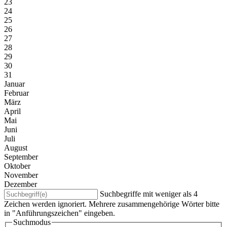
23
24
25
26
27
28
29
30
31
Januar
Februar
März
April
Mai
Juni
Juli
August
September
Oktober
November
Dezember
Suchbegriffe mit weniger als 4
Zeichen werden ignoriert. Mehrere zusammengehörige Wörter bitte
in "Anführungszeichen" eingeben.
Suchmodus