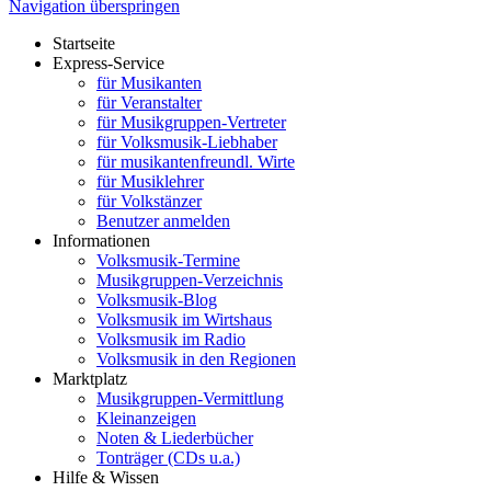
Navigation überspringen
Startseite
Express-Service
für Musikanten
für Veranstalter
für Musikgruppen-Vertreter
für Volksmusik-Liebhaber
für musikantenfreundl. Wirte
für Musiklehrer
für Volkstänzer
Benutzer anmelden
Informationen
Volksmusik-Termine
Musikgruppen-Verzeichnis
Volksmusik-Blog
Volksmusik im Wirtshaus
Volksmusik im Radio
Volksmusik in den Regionen
Marktplatz
Musikgruppen-Vermittlung
Kleinanzeigen
Noten & Liederbücher
Tonträger (CDs u.a.)
Hilfe & Wissen