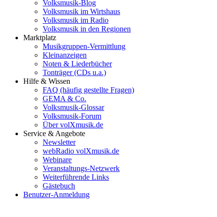
Volksmusik-Blog
Volksmusik im Wirtshaus
Volksmusik im Radio
Volksmusik in den Regionen
Marktplatz
Musikgruppen-Vermittlung
Kleinanzeigen
Noten & Liederbücher
Tonträger (CDs u.a.)
Hilfe & Wissen
FAQ (häufig gestellte Fragen)
GEMA & Co.
Volksmusik-Glossar
Volksmusik-Forum
Über volXmusik.de
Service & Angebote
Newsletter
webRadio volXmusik.de
Webinare
Veranstaltungs-Netzwerk
Weiterführende Links
Gästebuch
Benutzer-Anmeldung