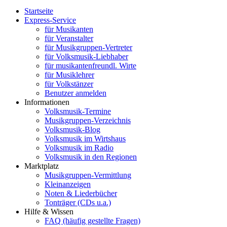
Startseite
Express-Service
für Musikanten
für Veranstalter
für Musikgruppen-Vertreter
für Volksmusik-Liebhaber
für musikantenfreundl. Wirte
für Musiklehrer
für Volkstänzer
Benutzer anmelden
Informationen
Volksmusik-Termine
Musikgruppen-Verzeichnis
Volksmusik-Blog
Volksmusik im Wirtshaus
Volksmusik im Radio
Volksmusik in den Regionen
Marktplatz
Musikgruppen-Vermittlung
Kleinanzeigen
Noten & Liederbücher
Tonträger (CDs u.a.)
Hilfe & Wissen
FAQ (häufig gestellte Fragen)