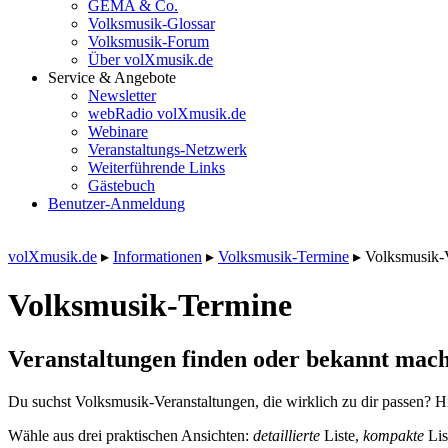
GEMA & Co.
Volksmusik-Glossar
Volksmusik-Forum
Über volXmusik.de
Service & Angebote
Newsletter
webRadio volXmusik.de
Webinare
Veranstaltungs-Netzwerk
Weiterführende Links
Gästebuch
Benutzer-Anmeldung
volXmusik.de
▸
Informationen
▸
Volksmusik-Termine
▸
Volksmusik-
Volksmusik-Termine
Veranstaltungen finden oder bekannt mach
Du suchst Volksmusik-Veranstaltungen, die wirklich zu dir passen? Hi
Wähle aus drei praktischen Ansichten:
detaillierte
Liste,
kompakte
Lis