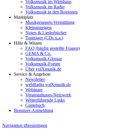
Volksmusik im Wirtshaus
Volksmusik im Radio
Volksmusik in den Regionen
Marktplatz
Musikgruppen-Vermittlung
Kleinanzeigen
Noten & Liederbücher
Tonträger (CDs u.a.)
Hilfe & Wissen
FAQ (häufig gestellte Fragen)
GEMA & Co.
Volksmusik-Glossar
Volksmusik-Forum
Über volXmusik.de
Service & Angebote
Newsletter
webRadio volXmusik.de
Webinare
Veranstaltungs-Netzwerk
Weiterführende Links
Gästebuch
Benutzer-Anmeldung
Navigation überspringen