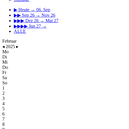
▶
Heute → 06. Sep
▶▶
Sep 26 → Nov 26
▶▶▶
Dez 26 → Mai 27
▶▶▶▶
Jun 27 →
ALLE
Februar
◂
2025
▸
Mo
Di
Mi
Do
Fr
Sa
So
1
2
3
4
5
6
7
8