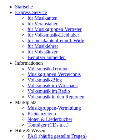
Startseite
Express-Service
für Musikanten
für Veranstalter
für Musikgruppen-Vertreter
für Volksmusik-Liebhaber
für musikantenfreundl. Wirte
für Musiklehrer
für Volkstänzer
Benutzer anmelden
Informationen
Volksmusik-Termine
Musikgruppen-Verzeichnis
Volksmusik-Blog
Volksmusik im Wirtshaus
Volksmusik im Radio
Volksmusik in den Regionen
Marktplatz
Musikgruppen-Vermittlung
Kleinanzeigen
Noten & Liederbücher
Tonträger (CDs u.a.)
Hilfe & Wissen
FAQ (häufig gestellte Fragen)