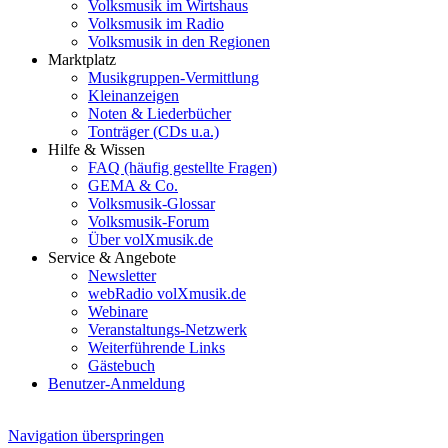
Volksmusik im Wirtshaus
Volksmusik im Radio
Volksmusik in den Regionen
Marktplatz
Musikgruppen-Vermittlung
Kleinanzeigen
Noten & Liederbücher
Tonträger (CDs u.a.)
Hilfe & Wissen
FAQ (häufig gestellte Fragen)
GEMA & Co.
Volksmusik-Glossar
Volksmusik-Forum
Über volXmusik.de
Service & Angebote
Newsletter
webRadio volXmusik.de
Webinare
Veranstaltungs-Netzwerk
Weiterführende Links
Gästebuch
Benutzer-Anmeldung
Navigation überspringen