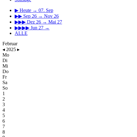
▶
Heute → 07. Sep
▶▶
Sep 26 → Nov 26
▶▶▶
Dez 26 → Mai 27
▶▶▶▶
Jun 27 →
ALLE
Februar
◂
2025
▸
Mo
Di
Mi
Do
Fr
Sa
So
1
2
3
4
5
6
7
8