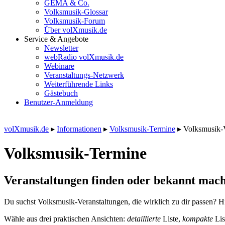
GEMA & Co.
Volksmusik-Glossar
Volksmusik-Forum
Über volXmusik.de
Service & Angebote
Newsletter
webRadio volXmusik.de
Webinare
Veranstaltungs-Netzwerk
Weiterführende Links
Gästebuch
Benutzer-Anmeldung
volXmusik.de
▸
Informationen
▸
Volksmusik-Termine
▸
Volksmusik-
Volksmusik-Termine
Veranstaltungen finden oder bekannt mach
Du suchst Volksmusik-Veranstaltungen, die wirklich zu dir passen? Hi
Wähle aus drei praktischen Ansichten:
detaillierte
Liste,
kompakte
Lis