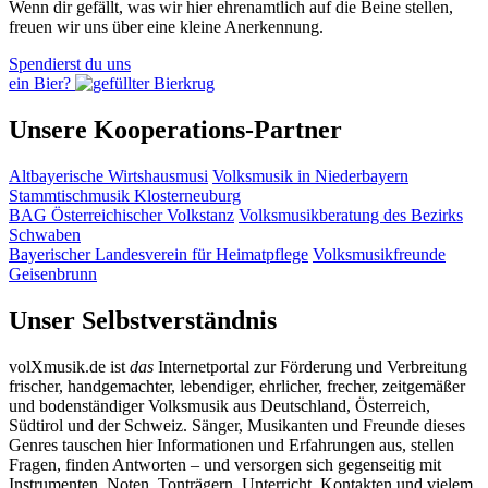
Wenn dir gefällt, was wir hier ehrenamtlich auf die Beine stellen,
freuen wir uns über eine kleine Anerkennung.
Spendierst du uns
ein Bier?
Unsere Kooperations-Partner
Altbayerische Wirtshausmusi
Volksmusik in Niederbayern
Stammtischmusik Klosterneuburg
BAG Österreichischer Volkstanz
Volksmusikberatung des Bezirks
Schwaben
Bayerischer Landesverein für Heimatpflege
Volksmusikfreunde
Geisenbrunn
Unser Selbstverständnis
volXmusik.de ist
das
Internetportal zur Förderung und Verbreitung
frischer, handgemachter, lebendiger, ehrlicher, frecher, zeitgemäßer
und bodenständiger Volksmusik aus Deutschland, Österreich,
Südtirol und der Schweiz. Sänger, Musikanten und Freunde dieses
Genres tauschen hier Informationen und Erfahrungen aus, stellen
Fragen, finden Antworten – und versorgen sich gegenseitig mit
Instrumenten, Noten, Tonträgern, Unterricht, Kontakten und vielem