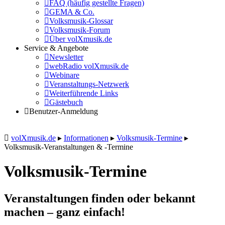
FAQ (häufig gestellte Fragen)
GEMA & Co.
Volksmusik-Glossar
Volksmusik-Forum
Über volXmusik.de
Service & Angebote
Newsletter
webRadio volXmusik.de
Webinare
Veranstaltungs-Netzwerk
Weiterführende Links
Gästebuch
Benutzer-Anmeldung
volXmusik.de
▸
Informationen
▸
Volksmusik-Termine
▸
Volksmusik-Veranstaltungen & -Termine
Volksmusik-Termine
Veranstaltungen finden oder bekannt
machen – ganz einfach!