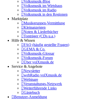
Volksmusik-Blog
Volksmusik im Wirtshaus
Volksmusik im Radio
Volksmusik in den Regionen
Marktplatz
Musikgruppen-Vermittlung
Kleinanzeigen
Noten & Liederbücher
Tonträger (CDs u.a.)
Hilfe & Wissen
FAQ (häufig gestellte Fragen)
GEMA & Co.
Volksmusik-Glossar
Volksmusik-Forum
Über volXmusik.de
Service & Angebote
Newsletter
webRadio volXmusik.de
Webinare
Veranstaltungs-Netzwerk
Weiterführende Links
Gästebuch
Benutzer-Anmeldung