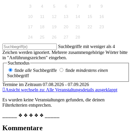
3
4
5
6
7
8
9
10
11
12
13
14
15
16
17
18
19
20
21
22
23
24
25
26
27
28
Suchbegriffe mit weniger als 4
Zeichen werden ignoriert. Mehrere zusammengehörige Wörter bitte
in "Anführungszeichen" eingeben.
Suchmodus
finde
alle
Suchbegriffe
finde
mindestens einen
Suchbegriff
Termine im Zeitraum 07.08.2026 - 07.09.2026
Ansicht wechseln zu: Alle Veranstaltungsdetails ausgeklappt
Es wurden keine Veranstaltungen gefunden, die deinen
Filterkriterien entsprechen.
⎯⎯⎯⎯⎯ ❖ ❖ ❖ ❖ ❖ ⎯⎯⎯⎯⎯
Kommentare