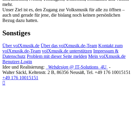
mehr.
Unser Ziel ist es, den Zugang zur Volksmusik für alle zu öffnen –
auch und gerade für jene, die bislang noch keinen persönlichen
Bezug dazu hatten.
Sonstiges
Über volXmusik.de
Über das volXmusik.de-Team
Kontakt zum
volXmusik.de-Team
volXmusik.de unterstützen
Impressum &
Datenschutz
Problem mit dieser Seite melden
Mein volXmusik.de
Benutzer-Login
Idee und Realisierung:
Webdesign
@ IT-Solutions
4U
-
Walter Säckl
,
Keltenstr. 2 B
,
86356
Neusäß
, Tel.
+49 176 10015151
+49 176 10015151