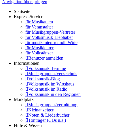
Navigation überspringen
Startseite
Express-Service
für Musikanten
für Veranstalter
für Musikgruppen-Vertreter
für Volksmusik-Liebhaber
für musikantenfreundl. Wirte
für Musiklehrer
für Volkstänzer
Benutzer anmelden
Informationen
Volksmusik-Termine
Musikgruppen-Verzeichnis
Volksmusik-Blog
Volksmusik im Wirtshaus
Volksmusik im Radio
Volksmusik in den Regionen
Marktplatz
Musikgruppen-Vermittlung
Kleinanzeigen
Noten & Liederbücher
Tonträger (CDs u.a.)
Hilfe & Wissen