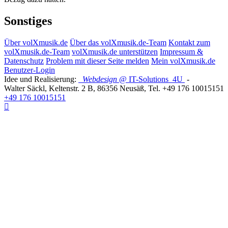
Sonstiges
Über volXmusik.de
Über das volXmusik.de-Team
Kontakt zum
volXmusik.de-Team
volXmusik.de unterstützen
Impressum &
Datenschutz
Problem mit dieser Seite melden
Mein volXmusik.de
Benutzer-Login
Idee und Realisierung:
Webdesign
@ IT-Solutions
4U
-
Walter Säckl
,
Keltenstr. 2 B
,
86356
Neusäß
, Tel.
+49 176 10015151
+49 176 10015151