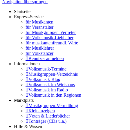
Navigation überspringen
Startseite
Express-Service
für Musikanten
für Veranstalter
für Musikgruppen-Vertreter
für Volksmusik-Liebhaber
für musikantenfreundl. Wirte
für Musiklehrer
für Volkstänzer
Benutzer anmelden
Informationen
Volksmusik-Termine
Musikgruppen-Verzeichnis
Volksmusik-Blog
Volksmusik im Wirtshaus
Volksmusik im Radio
Volksmusik in den Regionen
Marktplatz
Musikgruppen-Vermittlung
Kleinanzeigen
Noten & Liederbücher
Tonträger (CDs u.a.)
Hilfe & Wissen