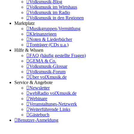
Volksmusik-Blog
Volksmusik im Wirtshaus
Volksmusik im Radio
Volksmusik in den Regionen
Marktplatz
Musikgruppen-Vermittlung
Kleinanzeigen
Noten & Liederbücher
Tonträger (CDs u.a.)
Hilfe & Wissen
FAQ (häufig gestellte Fragen)
GEMA & Co.
Volksmusik-Glossar
Volksmusik-Forum
Über volXmusik.de
Service & Angebote
Newsletter
webRadio volXmusik.de
Webinare
Veranstaltungs-Netzwerk
Weiterführende Links
Gästebuch
Benutzer-Anmeldung