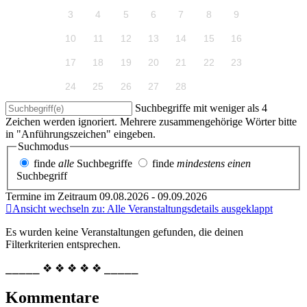
3
4
5
6
7
8
9
10
11
12
13
14
15
16
17
18
19
20
21
22
23
24
25
26
27
28
Suchbegriffe mit weniger als 4
Zeichen werden ignoriert. Mehrere zusammengehörige Wörter bitte
in "Anführungszeichen" eingeben.
Suchmodus
finde
alle
Suchbegriffe
finde
mindestens einen
Suchbegriff
Termine im Zeitraum 09.08.2026 - 09.09.2026
Ansicht wechseln zu: Alle Veranstaltungsdetails ausgeklappt
Es wurden keine Veranstaltungen gefunden, die deinen
Filterkriterien entsprechen.
⎯⎯⎯⎯⎯ ❖ ❖ ❖ ❖ ❖ ⎯⎯⎯⎯⎯
Kommentare