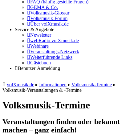
FAQ (häufig gestellte Fragen)
GEMA & Co.
Volksmusik-Glossar
Volksmusik-Forum
Über volXmusik.de
Service & Angebote
Newsletter
webRadio volXmusik.de
Webinare
Veranstaltungs-Netzwerk
Weiterführende Links
Gästebuch
Benutzer-Anmeldung
volXmusik.de
▸
Informationen
▸
Volksmusik-Termine
▸
Volksmusik-Veranstaltungen & -Termine
Volksmusik-Termine
Veranstaltungen finden oder bekannt
machen – ganz einfach!