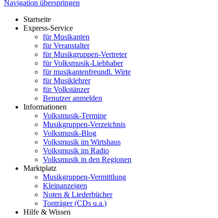
Navigation überspringen
Startseite
Express-Service
für Musikanten
für Veranstalter
für Musikgruppen-Vertreter
für Volksmusik-Liebhaber
für musikantenfreundl. Wirte
für Musiklehrer
für Volkstänzer
Benutzer anmelden
Informationen
Volksmusik-Termine
Musikgruppen-Verzeichnis
Volksmusik-Blog
Volksmusik im Wirtshaus
Volksmusik im Radio
Volksmusik in den Regionen
Marktplatz
Musikgruppen-Vermittlung
Kleinanzeigen
Noten & Liederbücher
Tonträger (CDs u.a.)
Hilfe & Wissen