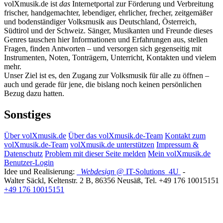
volXmusik.de ist
das
Internetportal zur Förderung und Verbreitung
frischer, handgemachter, lebendiger, ehrlicher, frecher, zeitgemäßer
und bodenständiger Volksmusik aus Deutschland, Österreich,
Südtirol und der Schweiz. Sänger, Musikanten und Freunde dieses
Genres tauschen hier Informationen und Erfahrungen aus, stellen
Fragen, finden Antworten – und versorgen sich gegenseitig mit
Instrumenten, Noten, Tonträgern, Unterricht, Kontakten und vielem
mehr.
Unser Ziel ist es, den Zugang zur Volksmusik für alle zu öffnen –
auch und gerade für jene, die bislang noch keinen persönlichen
Bezug dazu hatten.
Sonstiges
Über volXmusik.de
Über das volXmusik.de-Team
Kontakt zum
volXmusik.de-Team
volXmusik.de unterstützen
Impressum &
Datenschutz
Problem mit dieser Seite melden
Mein volXmusik.de
Benutzer-Login
Idee und Realisierung:
Webdesign
@ IT-Solutions
4U
-
Walter Säckl
,
Keltenstr. 2 B
,
86356
Neusäß
, Tel.
+49 176 10015151
+49 176 10015151