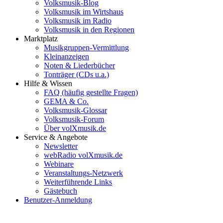
Volksmusik-Blog
Volksmusik im Wirtshaus
Volksmusik im Radio
Volksmusik in den Regionen
Marktplatz
Musikgruppen-Vermittlung
Kleinanzeigen
Noten & Liederbücher
Tonträger (CDs u.a.)
Hilfe & Wissen
FAQ (häufig gestellte Fragen)
GEMA & Co.
Volksmusik-Glossar
Volksmusik-Forum
Über volXmusik.de
Service & Angebote
Newsletter
webRadio volXmusik.de
Webinare
Veranstaltungs-Netzwerk
Weiterführende Links
Gästebuch
Benutzer-Anmeldung