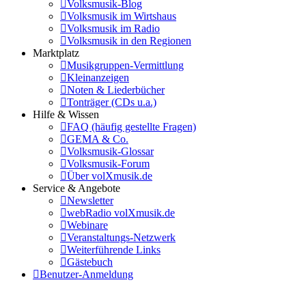
Volksmusik-Blog
Volksmusik im Wirtshaus
Volksmusik im Radio
Volksmusik in den Regionen
Marktplatz
Musikgruppen-Vermittlung
Kleinanzeigen
Noten & Liederbücher
Tonträger (CDs u.a.)
Hilfe & Wissen
FAQ (häufig gestellte Fragen)
GEMA & Co.
Volksmusik-Glossar
Volksmusik-Forum
Über volXmusik.de
Service & Angebote
Newsletter
webRadio volXmusik.de
Webinare
Veranstaltungs-Netzwerk
Weiterführende Links
Gästebuch
Benutzer-Anmeldung