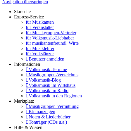
Navigation überspringen
Startseite
Express-Service
für Musikanten
für Veranstalter
für Musikgruppen-Vertreter
für Volksmusik-Liebhaber
für musikantenfreundl. Wirte
für Musiklehrer
für Volkstänzer
Benutzer anmelden
Informationen
Volksmusik-Termine
Musikgruppen-Verzeichnis
Volksmusik-Blog
Volksmusik im Wirtshaus
Volksmusik im Radio
Volksmusik in den Regionen
Marktplatz
Musikgruppen-Vermittlung
Kleinanzeigen
Noten & Liederbücher
Tonträger (CDs u.a.)
Hilfe & Wissen