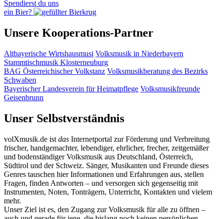
Spendierst du uns
ein Bier?
Unsere Kooperations-Partner
Altbayerische Wirtshausmusi
Volksmusik in Niederbayern
Stammtischmusik Klosterneuburg
BAG Österreichischer Volkstanz
Volksmusikberatung des Bezirks
Schwaben
Bayerischer Landesverein für Heimatpflege
Volksmusikfreunde
Geisenbrunn
Unser Selbstverständnis
volXmusik.de ist
das
Internetportal zur Förderung und Verbreitung
frischer, handgemachter, lebendiger, ehrlicher, frecher, zeitgemäßer
und bodenständiger Volksmusik aus Deutschland, Österreich,
Südtirol und der Schweiz. Sänger, Musikanten und Freunde dieses
Genres tauschen hier Informationen und Erfahrungen aus, stellen
Fragen, finden Antworten – und versorgen sich gegenseitig mit
Instrumenten, Noten, Tonträgern, Unterricht, Kontakten und vielem
mehr.
Unser Ziel ist es, den Zugang zur Volksmusik für alle zu öffnen –
auch und gerade für jene, die bislang noch keinen persönlichen