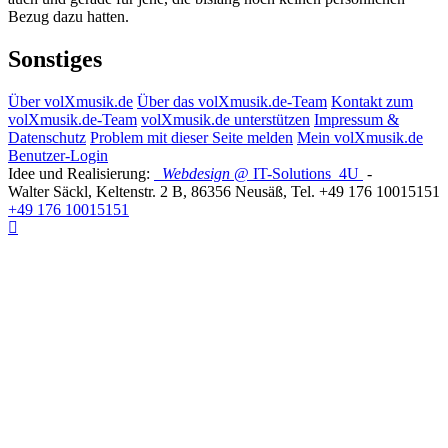
Bezug dazu hatten.
Sonstiges
Über volXmusik.de
Über das volXmusik.de-Team
Kontakt zum
volXmusik.de-Team
volXmusik.de unterstützen
Impressum &
Datenschutz
Problem mit dieser Seite melden
Mein volXmusik.de
Benutzer-Login
Idee und Realisierung:
Webdesign
@ IT-Solutions
4U
-
Walter Säckl
,
Keltenstr. 2 B
,
86356
Neusäß
, Tel.
+49 176 10015151
+49 176 10015151