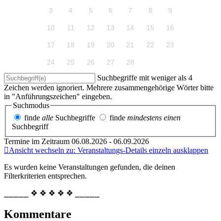
3
4
5
6
7
8
9
10
11
12
13
14
15
16
17
18
19
20
21
22
23
24
25
26
27
28
Suchbegriffe mit weniger als 4
Zeichen werden ignoriert. Mehrere zusammengehörige Wörter bitte
in "Anführungszeichen" eingeben.
Suchmodus
finde
alle
Suchbegriffe
finde
mindestens einen
Suchbegriff
Termine im Zeitraum 06.08.2026 - 06.09.2026
Ansicht wechseln zu: Veranstaltungs-Details einzeln ausklappen
Es wurden keine Veranstaltungen gefunden, die deinen
Filterkriterien entsprechen.
⎯⎯⎯⎯⎯ ❖ ❖ ❖ ❖ ❖ ⎯⎯⎯⎯⎯
Kommentare