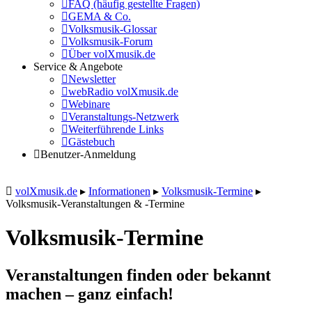
FAQ (häufig gestellte Fragen)
GEMA & Co.
Volksmusik-Glossar
Volksmusik-Forum
Über volXmusik.de
Service & Angebote
Newsletter
webRadio volXmusik.de
Webinare
Veranstaltungs-Netzwerk
Weiterführende Links
Gästebuch
Benutzer-Anmeldung
volXmusik.de
▸
Informationen
▸
Volksmusik-Termine
▸
Volksmusik-Veranstaltungen & -Termine
Volksmusik-Termine
Veranstaltungen finden oder bekannt
machen – ganz einfach!