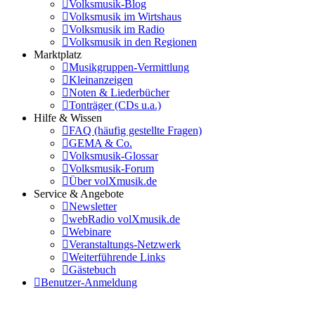
Volksmusik-Blog
Volksmusik im Wirtshaus
Volksmusik im Radio
Volksmusik in den Regionen
Marktplatz
Musikgruppen-Vermittlung
Kleinanzeigen
Noten & Liederbücher
Tonträger (CDs u.a.)
Hilfe & Wissen
FAQ (häufig gestellte Fragen)
GEMA & Co.
Volksmusik-Glossar
Volksmusik-Forum
Über volXmusik.de
Service & Angebote
Newsletter
webRadio volXmusik.de
Webinare
Veranstaltungs-Netzwerk
Weiterführende Links
Gästebuch
Benutzer-Anmeldung