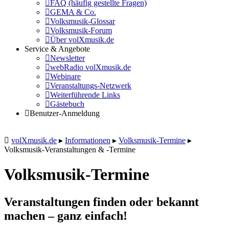
FAQ (häufig gestellte Fragen)
GEMA & Co.
Volksmusik-Glossar
Volksmusik-Forum
Über volXmusik.de
Service & Angebote
Newsletter
webRadio volXmusik.de
Webinare
Veranstaltungs-Netzwerk
Weiterführende Links
Gästebuch
Benutzer-Anmeldung
volXmusik.de
▸
Informationen
▸
Volksmusik-Termine
▸
Volksmusik-Veranstaltungen & -Termine
Volksmusik-Termine
Veranstaltungen finden oder bekannt
machen – ganz einfach!