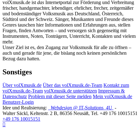
volXmusik.de ist
das
Internetportal zur Förderung und Verbreitung
frischer, handgemachter, lebendiger, ehrlicher, frecher, zeitgemäßer
und bodenständiger Volksmusik aus Deutschland, Österreich,
Südtirol und der Schweiz. Sänger, Musikanten und Freunde dieses
Genres tauschen hier Informationen und Erfahrungen aus, stellen
Fragen, finden Antworten – und versorgen sich gegenseitig mit
Instrumenten, Noten, Tonträgern, Unterricht, Kontakten und vielem
mehr.
Unser Ziel ist es, den Zugang zur Volksmusik für alle zu öffnen –
auch und gerade für jene, die bislang noch keinen persönlichen
Bezug dazu hatten.
Sonstiges
Über volXmusik.de
Über das volXmusik.de-Team
Kontakt zum
volXmusik.de-Team
volXmusik.de unterstützen
Impressum &
Datenschutz
Problem mit dieser Seite melden
Mein volXmusik.de
Benutzer-Login
Idee und Realisierung:
Webdesign
@ IT-Solutions
4U
-
Walter Säckl
,
Keltenstr. 2 B
,
86356
Neusäß
, Tel.
+49 176 10015151
+49 176 10015151