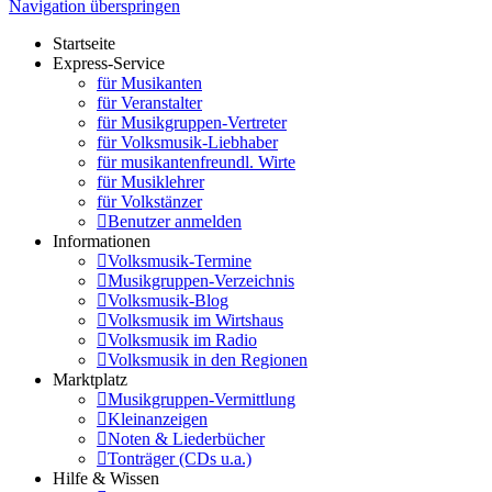
Navigation überspringen
Startseite
Express-Service
für Musikanten
für Veranstalter
für Musikgruppen-Vertreter
für Volksmusik-Liebhaber
für musikantenfreundl. Wirte
für Musiklehrer
für Volkstänzer
Benutzer anmelden
Informationen
Volksmusik-Termine
Musikgruppen-Verzeichnis
Volksmusik-Blog
Volksmusik im Wirtshaus
Volksmusik im Radio
Volksmusik in den Regionen
Marktplatz
Musikgruppen-Vermittlung
Kleinanzeigen
Noten & Liederbücher
Tonträger (CDs u.a.)
Hilfe & Wissen