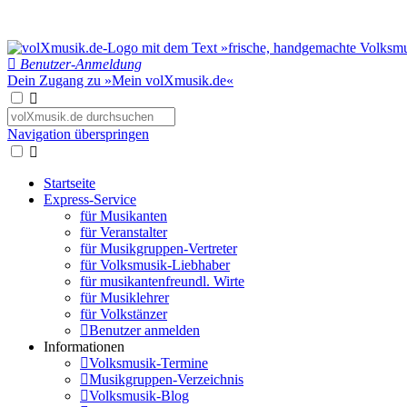
Benutzer-Anmeldung
Dein Zugang zu »Mein volXmusik.de«
Navigation überspringen
Startseite
Express-Service
für Musikanten
für Veranstalter
für Musikgruppen-Vertreter
für Volksmusik-Liebhaber
für musikantenfreundl. Wirte
für Musiklehrer
für Volkstänzer
Benutzer anmelden
Informationen
Volksmusik-Termine
Musikgruppen-Verzeichnis
Volksmusik-Blog