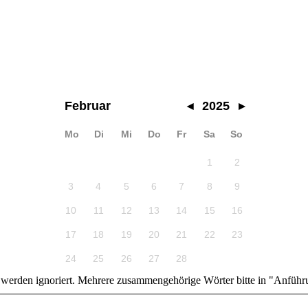
Februar
◂
2025
▸
Mo
Di
Mi
Do
Fr
Sa
So
1
2
3
4
5
6
7
8
9
10
11
12
13
14
15
16
17
18
19
20
21
22
23
24
25
26
27
28
n werden ignoriert. Mehrere zusammengehörige Wörter bitte in "Anführ