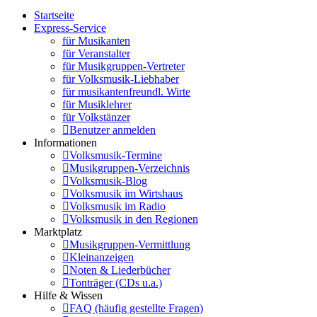
Startseite
Express-Service
für Musikanten
für Veranstalter
für Musikgruppen-Vertreter
für Volksmusik-Liebhaber
für musikantenfreundl. Wirte
für Musiklehrer
für Volkstänzer
Benutzer anmelden
Informationen
Volksmusik-Termine
Musikgruppen-Verzeichnis
Volksmusik-Blog
Volksmusik im Wirtshaus
Volksmusik im Radio
Volksmusik in den Regionen
Marktplatz
Musikgruppen-Vermittlung
Kleinanzeigen
Noten & Liederbücher
Tonträger (CDs u.a.)
Hilfe & Wissen
FAQ (häufig gestellte Fragen)