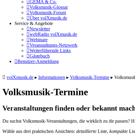
GEMA & Co.
Volksmusik-Glossar
Volksmusik-Forum
Über volXmusik.de
Service & Angebote
Newsletter
webRadio volXmusik.de
Webinare
Veranstaltungs-Netzwerk
Weiterführende Links
Gästebuch
Benutzer-Anmeldung
volXmusik.de
▸
Informationen
▸
Volksmusik-Termine
▸
Volksmusi
Volksmusik-Termine
Veranstaltungen finden oder bekannt mach
Du suchst Volksmusik-Veranstaltungen, die wirklich zu dir passen? Hi
Wähle aus drei praktischen Ansichten:
detaillierte
Liste,
kompakte
Lis