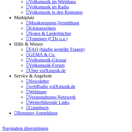
Volksmusik im Wirtshaus
Volksmusik im Radio
Volksmusik in den Regionen
Marktplatz
Musikgruppen-Vermittlung
Kleinanzeigen
Noten & Liederbücher
Tonträger (CDs u.a.)
Hilfe & Wissen
FAQ (häufig gestellte Fragen)
GEMA & Co.
Volksmusik-Glossar
Volksmusik-Forum
Über volXmusik.de
Service & Angebote
Newsletter
webRadio volXmusik.de
Webinare
Veranstaltungs-Netzwerk
Weiterführende Links
Gästebuch
Benutzer-Anmeldung
Navigation überspringen