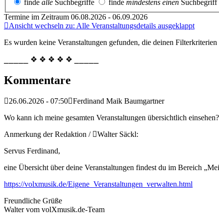
finde
alle
Suchbegriffe
finde
mindestens einen
Suchbegriff
Termine im Zeitraum 06.08.2026 - 06.09.2026
Ansicht wechseln zu: Alle Veranstaltungsdetails ausgeklappt
Es wurden keine Veranstaltungen gefunden, die deinen Filterkriterien
⎯⎯⎯⎯⎯ ❖ ❖ ❖ ❖ ❖ ⎯⎯⎯⎯⎯
Kommentare
26.06.2026 - 07:50
Ferdinand Maik Baumgartner
Wo kann ich meine gesamten Veranstaltungen übersichtlich einsehen?
Anmerkung der Redaktion /
Walter Säckl:
Servus Ferdinand,
eine Übersicht über deine Veranstaltungen findest du im Bereich „Me
https://volxmusik.de/Eigene_Veranstaltungen_verwalten.html
Freundliche Grüße
Walter vom volXmusik.de-Team