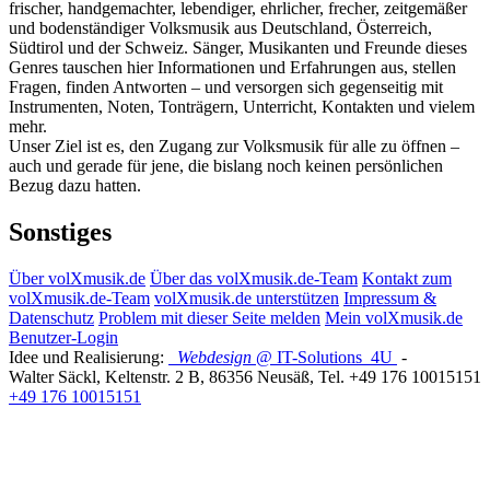
frischer, handgemachter, lebendiger, ehrlicher, frecher, zeitgemäßer
und bodenständiger Volksmusik aus Deutschland, Österreich,
Südtirol und der Schweiz. Sänger, Musikanten und Freunde dieses
Genres tauschen hier Informationen und Erfahrungen aus, stellen
Fragen, finden Antworten – und versorgen sich gegenseitig mit
Instrumenten, Noten, Tonträgern, Unterricht, Kontakten und vielem
mehr.
Unser Ziel ist es, den Zugang zur Volksmusik für alle zu öffnen –
auch und gerade für jene, die bislang noch keinen persönlichen
Bezug dazu hatten.
Sonstiges
Über volXmusik.de
Über das volXmusik.de-Team
Kontakt zum
volXmusik.de-Team
volXmusik.de unterstützen
Impressum &
Datenschutz
Problem mit dieser Seite melden
Mein volXmusik.de
Benutzer-Login
Idee und Realisierung:
Webdesign
@ IT-Solutions
4U
-
Walter Säckl
,
Keltenstr. 2 B
,
86356
Neusäß
, Tel.
+49 176 10015151
+49 176 10015151