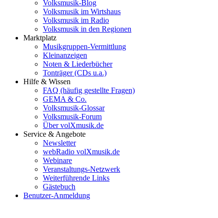
Volksmusik-Blog
Volksmusik im Wirtshaus
Volksmusik im Radio
Volksmusik in den Regionen
Marktplatz
Musikgruppen-Vermittlung
Kleinanzeigen
Noten & Liederbücher
Tonträger (CDs u.a.)
Hilfe & Wissen
FAQ (häufig gestellte Fragen)
GEMA & Co.
Volksmusik-Glossar
Volksmusik-Forum
Über volXmusik.de
Service & Angebote
Newsletter
webRadio volXmusik.de
Webinare
Veranstaltungs-Netzwerk
Weiterführende Links
Gästebuch
Benutzer-Anmeldung