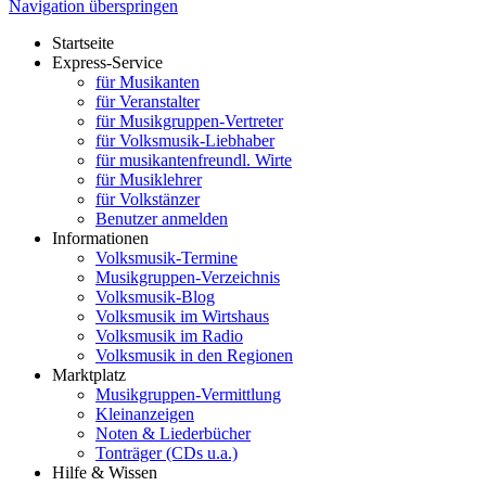
Navigation überspringen
Startseite
Express-Service
für Musikanten
für Veranstalter
für Musikgruppen-Vertreter
für Volksmusik-Liebhaber
für musikantenfreundl. Wirte
für Musiklehrer
für Volkstänzer
Benutzer anmelden
Informationen
Volksmusik-Termine
Musikgruppen-Verzeichnis
Volksmusik-Blog
Volksmusik im Wirtshaus
Volksmusik im Radio
Volksmusik in den Regionen
Marktplatz
Musikgruppen-Vermittlung
Kleinanzeigen
Noten & Liederbücher
Tonträger (CDs u.a.)
Hilfe & Wissen