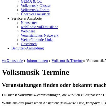
GEMA & Co.
Volksmusik-Glossar
Volksmusik-Forum
Über volXmusik.de
Service & Angebote
Newsletter
webRadio volXmusik.de
Webinare
Veranstaltungs-Netzwerk
Weiterführende Links
Gästebuch
Benutzer-Anmeldung
volXmusik.de
▸
Informationen
▸
Volksmusik-Termine
▸
Volksmusik-
Volksmusik-Termine
Veranstaltungen finden oder bekannt mach
Du suchst Volksmusik-Veranstaltungen, die wirklich zu dir passen? Hi
Wähle aus drei praktischen Ansichten:
detaillierte
Liste,
kompakte
Lis