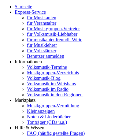
Startseite
Express-Service
für Musikanten
für Veranstalter
für Musikgruppen-Vertreter
für Volksmusik-Liebhaber
für musikantenfreundl. Wirte
für Musiklehrer
für Volkstänzer
Benutzer anmelden
Informationen
Volksmusik-Termine
Musikgruppen-Verzeichnis
Volksmusik-Blog
Volksmusik im Wirtshaus
Volksmusik im Radio
Volksmusik in den Regionen
Marktplatz
Musikgruppen-Vermittlung
Kleinanzeigen
Noten & Liederbücher
Tonträger (CDs u.a.)
Hilfe & Wissen
FAQ (häufig gestellte Fragen)