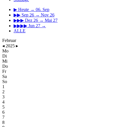
▶
Heute → 06. Sep
▶▶
Sep 26 → Nov 26
▶▶▶
Dez 26 → Mai 27
▶▶▶▶
Jun 27 →
ALLE
Februar
◂
2025
▸
Mo
Di
Mi
Do
Fr
Sa
So
1
2
3
4
5
6
7
8