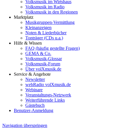
Volksmusik im Wirtshaus
Volksmusik im Radio
Volksmusik in den Regionen
Marktplatz
Musikgruppen-Vermittlung
Kleinanzeigen
Noten & Liederbücher
Tonträger (CDs u.a.)
Hilfe & Wissen
FAQ (häufig gestellte Fragen)
GEMA & Co.
Volksmusik-Glossar
Volksmusik-Forum
Über volXmusik.de
Service & Angebote
Newsletter
webRadio volXmusik.de
Webinare
Veranstaltungs-Netzwerk
Weiterführende Links
Gästebuch
Benutzer-Anmeldung
Navigation überspringen