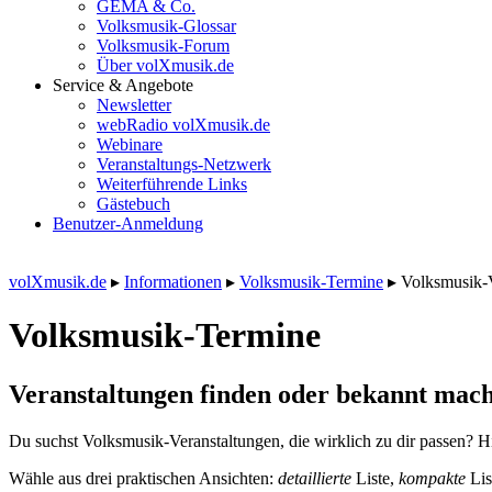
GEMA & Co.
Volksmusik-Glossar
Volksmusik-Forum
Über volXmusik.de
Service & Angebote
Newsletter
webRadio volXmusik.de
Webinare
Veranstaltungs-Netzwerk
Weiterführende Links
Gästebuch
Benutzer-Anmeldung
volXmusik.de
▸
Informationen
▸
Volksmusik-Termine
▸
Volksmusik-
Volksmusik-Termine
Veranstaltungen finden oder bekannt mach
Du suchst Volksmusik-Veranstaltungen, die wirklich zu dir passen? Hi
Wähle aus drei praktischen Ansichten:
detaillierte
Liste,
kompakte
Lis