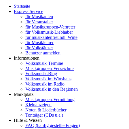
Startseite
Express-Service
für Musikanten
für Veranstalter
für Musikgruppen-Vertreter
für Volksmusik-Liebhaber
für musikantenfreundl. Wirte
für Musiklehrer
für Volkstänzer
Benutzer anmelden
Informationen
Volksmusik-Termine
Musikgruppen-Verzeichnis
Volksmusik-Blog
Volksmusik im Wirtshaus
Volksmusik im Radio
Volksmusik in den Regionen
Marktplatz
Musikgruppen-Vermittlung
Kleinanzeigen
Noten & Liederbücher
Tonträger (CDs u.a.)
Hilfe & Wissen
FAQ (häufig gestellte Fragen)