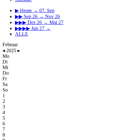
▶
Heute → 07. Sep
▶▶
Sep 26 → Nov 26
▶▶▶
Dez 26 → Mai 27
▶▶▶▶
Jun 27 →
ALLE
Februar
◂
2025
▸
Mo
Di
Mi
Do
Fr
Sa
So
1
2
3
4
5
6
7
8