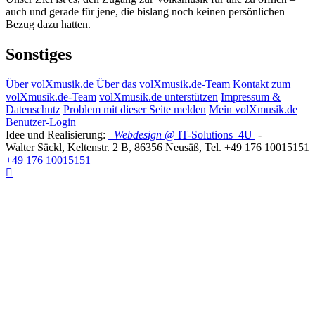
auch und gerade für jene, die bislang noch keinen persönlichen
Bezug dazu hatten.
Sonstiges
Über volXmusik.de
Über das volXmusik.de-Team
Kontakt zum
volXmusik.de-Team
volXmusik.de unterstützen
Impressum &
Datenschutz
Problem mit dieser Seite melden
Mein volXmusik.de
Benutzer-Login
Idee und Realisierung:
Webdesign
@ IT-Solutions
4U
-
Walter Säckl
,
Keltenstr. 2 B
,
86356
Neusäß
, Tel.
+49 176 10015151
+49 176 10015151