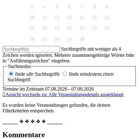
3
4
5
6
7
8
9
10
11
12
13
14
15
16
17
18
19
20
21
22
23
24
25
26
27
28
Suchbegriffe mit weniger als 4
Zeichen werden ignoriert. Mehrere zusammengehörige Wörter bitte
in "Anführungszeichen" eingeben.
Suchmodus
finde
alle
Suchbegriffe
finde
mindestens einen
Suchbegriff
Termine im Zeitraum 07.08.2026 - 07.09.2026
Ansicht wechseln zu: Alle Veranstaltungsdetails ausgeklappt
Es wurden keine Veranstaltungen gefunden, die deinen
Filterkriterien entsprechen.
⎯⎯⎯⎯⎯ ❖ ❖ ❖ ❖ ❖ ⎯⎯⎯⎯⎯
Kommentare