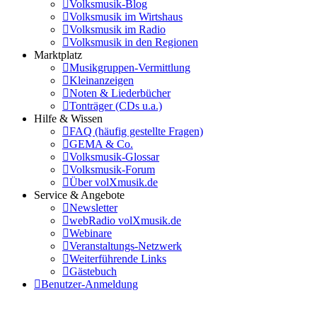
Volksmusik-Blog
Volksmusik im Wirtshaus
Volksmusik im Radio
Volksmusik in den Regionen
Marktplatz
Musikgruppen-Vermittlung
Kleinanzeigen
Noten & Liederbücher
Tonträger (CDs u.a.)
Hilfe & Wissen
FAQ (häufig gestellte Fragen)
GEMA & Co.
Volksmusik-Glossar
Volksmusik-Forum
Über volXmusik.de
Service & Angebote
Newsletter
webRadio volXmusik.de
Webinare
Veranstaltungs-Netzwerk
Weiterführende Links
Gästebuch
Benutzer-Anmeldung