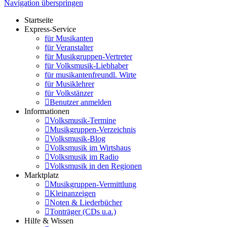
Navigation überspringen
Startseite
Express-Service
für Musikanten
für Veranstalter
für Musikgruppen-Vertreter
für Volksmusik-Liebhaber
für musikantenfreundl. Wirte
für Musiklehrer
für Volkstänzer
Benutzer anmelden
Informationen
Volksmusik-Termine
Musikgruppen-Verzeichnis
Volksmusik-Blog
Volksmusik im Wirtshaus
Volksmusik im Radio
Volksmusik in den Regionen
Marktplatz
Musikgruppen-Vermittlung
Kleinanzeigen
Noten & Liederbücher
Tonträger (CDs u.a.)
Hilfe & Wissen