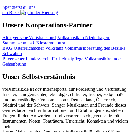
Spendierst du uns
ein Bier?
Unsere Kooperations-Partner
Altbayerische Wirtshausmusi
Volksmusik in Niederbayern
Stammtischmusik Klosterneuburg
BAG Österreichischer Volkstanz
Volksmusikberatung des Bezirks
Schwaben
Bayerischer Landesverein für Heimatpflege
Volksmusikfreunde
Geisenbrunn
Unser Selbstverständnis
volXmusik.de ist
das
Internetportal zur Förderung und Verbreitung
frischer, handgemachter, lebendiger, ehrlicher, frecher, zeitgemäßer
und bodenständiger Volksmusik aus Deutschland, Österreich,
Südtirol und der Schweiz. Sänger, Musikanten und Freunde dieses
Genres tauschen hier Informationen und Erfahrungen aus, stellen
Fragen, finden Antworten – und versorgen sich gegenseitig mit
Instrumenten, Noten, Tonträgern, Unterricht, Kontakten und vielem
mehr.
Unser Ziel ist es, den Zugang zur Volksmusik für alle zu öffnen –