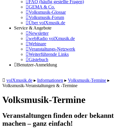
FAQ (häufig gestellte Fragen)
GEMA & Co.
Volksmusik-Glossar
Volksmusik-Forum
Über volXmusik.de
Service & Angebote
Newsletter
webRadio volXmusik.de
Webinare
Veranstaltungs-Netzwerk
Weiterführende Links
Gästebuch
Benutzer-Anmeldung
volXmusik.de
▸
Informationen
▸
Volksmusik-Termine
▸
Volksmusik-Veranstaltungen & -Termine
Volksmusik-Termine
Veranstaltungen finden oder bekannt
machen – ganz einfach!