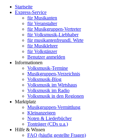
Startseite
Express-Service
für Musikanten
für Veranstalter
für Musikgruppen-Vertreter
für Volksmusik-Liebhaber
für musikantenfreundl. Wirte
für Musiklehrer
für Volkstänzer
Benutzer anmelden
Informationen
Volksmusik-Termine
Musikgruppen-Verzeichnis
Volksmusik-Blog
Volksmusik im Wirtshaus
Volksmusik im Radio
Volksmusik in den Regionen
Marktplatz
Musikgruppen-Vermittlung
Kleinanzeigen
Noten & Liederbücher
Tonträger (CDs u.a.)
Hilfe & Wissen
FAQ (häufig gestellte Fragen)