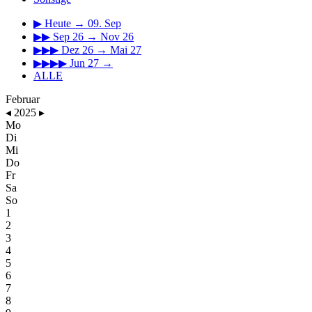
▶
Heute → 09. Sep
▶▶
Sep 26 → Nov 26
▶▶▶
Dez 26 → Mai 27
▶▶▶▶
Jun 27 →
ALLE
Februar
◂
2025
▸
Mo
Di
Mi
Do
Fr
Sa
So
1
2
3
4
5
6
7
8