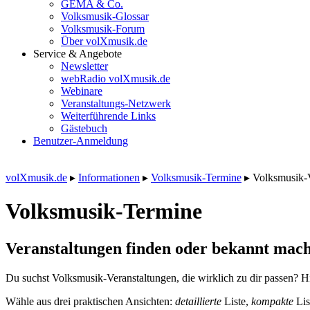
GEMA & Co.
Volksmusik-Glossar
Volksmusik-Forum
Über volXmusik.de
Service & Angebote
Newsletter
webRadio volXmusik.de
Webinare
Veranstaltungs-Netzwerk
Weiterführende Links
Gästebuch
Benutzer-Anmeldung
volXmusik.de
▸
Informationen
▸
Volksmusik-Termine
▸
Volksmusik-
Volksmusik-Termine
Veranstaltungen finden oder bekannt mach
Du suchst Volksmusik-Veranstaltungen, die wirklich zu dir passen? Hi
Wähle aus drei praktischen Ansichten:
detaillierte
Liste,
kompakte
Lis