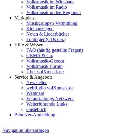
Volksmusik im Wirtshaus
Volksmusik im Radio
Volksmusik in den Regionen
Marktplatz
Musikgruppen-Vermittlung
Kleinanzeigen
Noten & Liederbücher
Tonträger (CDs u.a.)
Hilfe & Wissen
FAQ (häufig gestellte Fragen)
GEMA & Co.
Volksmusik-Glossar
Volksmusik-Forum
Über volXmusik.de
Service & Angebote
Newsletter
webRadio volXmusik.de
Webinare
Veranstaltungs-Netzwerk
Weiterführende Links
Gästebuch
Benutzer-Anmeldung
Navigation überspringen