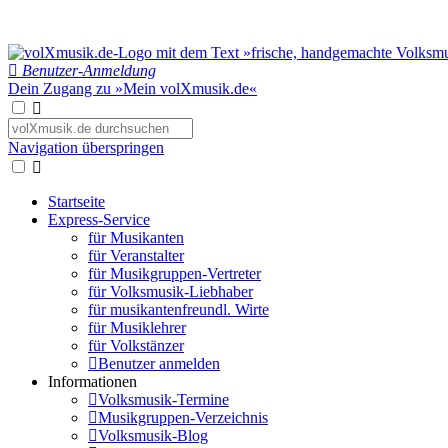
Benutzer-Anmeldung
Dein Zugang zu »Mein volXmusik.de«
Navigation überspringen
Startseite
Express-Service
für Musikanten
für Veranstalter
für Musikgruppen-Vertreter
für Volksmusik-Liebhaber
für musikantenfreundl. Wirte
für Musiklehrer
für Volkstänzer
Benutzer anmelden
Informationen
Volksmusik-Termine
Musikgruppen-Verzeichnis
Volksmusik-Blog