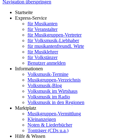
Navigation überspringen
Startseite
Express-Service
für Musikanten
für Veranstalter
für Musikgruppen-Vertreter
für Volksmusik-Liebhaber
für musikantenfreundl. Wirte
für Musiklehrer
für Volkstänzer
Benutzer anmelden
Informationen
Volksmusik-Termine
Musikgruppen-Verzeichnis
Volksmusik-Blog
Volksmusik im Wirtshaus
Volksmusik im Radio
Volksmusik in den Regionen
Marktplatz
Musikgruppen-Vermittlung
Kleinanzeigen
Noten & Liederbücher
Tonträger (CDs u.a.)
Hilfe & Wissen