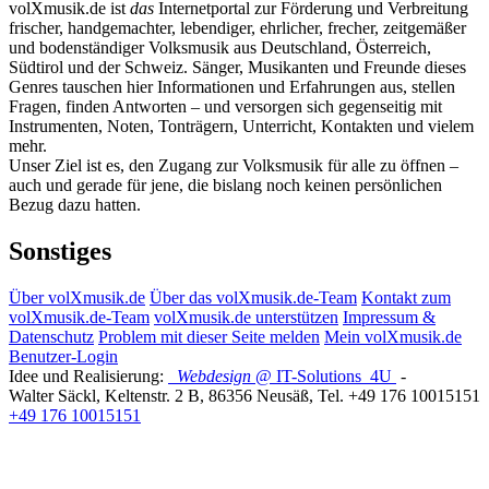
volXmusik.de ist
das
Internetportal zur Förderung und Verbreitung
frischer, handgemachter, lebendiger, ehrlicher, frecher, zeitgemäßer
und bodenständiger Volksmusik aus Deutschland, Österreich,
Südtirol und der Schweiz. Sänger, Musikanten und Freunde dieses
Genres tauschen hier Informationen und Erfahrungen aus, stellen
Fragen, finden Antworten – und versorgen sich gegenseitig mit
Instrumenten, Noten, Tonträgern, Unterricht, Kontakten und vielem
mehr.
Unser Ziel ist es, den Zugang zur Volksmusik für alle zu öffnen –
auch und gerade für jene, die bislang noch keinen persönlichen
Bezug dazu hatten.
Sonstiges
Über volXmusik.de
Über das volXmusik.de-Team
Kontakt zum
volXmusik.de-Team
volXmusik.de unterstützen
Impressum &
Datenschutz
Problem mit dieser Seite melden
Mein volXmusik.de
Benutzer-Login
Idee und Realisierung:
Webdesign
@ IT-Solutions
4U
-
Walter Säckl
,
Keltenstr. 2 B
,
86356
Neusäß
, Tel.
+49 176 10015151
+49 176 10015151