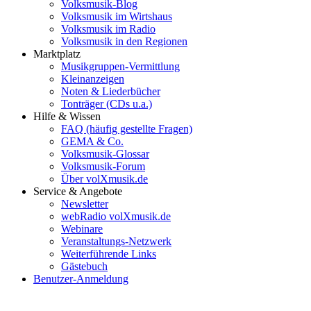
Volksmusik-Blog
Volksmusik im Wirtshaus
Volksmusik im Radio
Volksmusik in den Regionen
Marktplatz
Musikgruppen-Vermittlung
Kleinanzeigen
Noten & Liederbücher
Tonträger (CDs u.a.)
Hilfe & Wissen
FAQ (häufig gestellte Fragen)
GEMA & Co.
Volksmusik-Glossar
Volksmusik-Forum
Über volXmusik.de
Service & Angebote
Newsletter
webRadio volXmusik.de
Webinare
Veranstaltungs-Netzwerk
Weiterführende Links
Gästebuch
Benutzer-Anmeldung