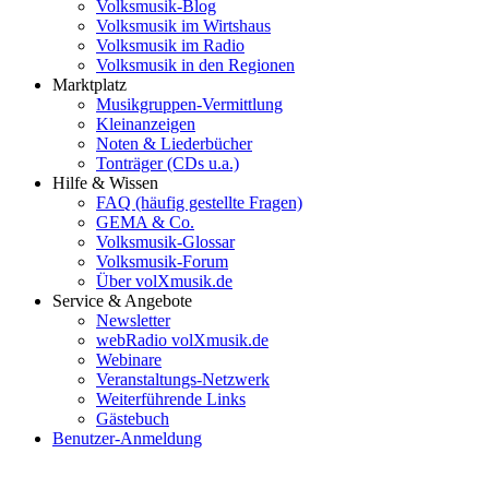
Volksmusik-Blog
Volksmusik im Wirtshaus
Volksmusik im Radio
Volksmusik in den Regionen
Marktplatz
Musikgruppen-Vermittlung
Kleinanzeigen
Noten & Liederbücher
Tonträger (CDs u.a.)
Hilfe & Wissen
FAQ (häufig gestellte Fragen)
GEMA & Co.
Volksmusik-Glossar
Volksmusik-Forum
Über volXmusik.de
Service & Angebote
Newsletter
webRadio volXmusik.de
Webinare
Veranstaltungs-Netzwerk
Weiterführende Links
Gästebuch
Benutzer-Anmeldung