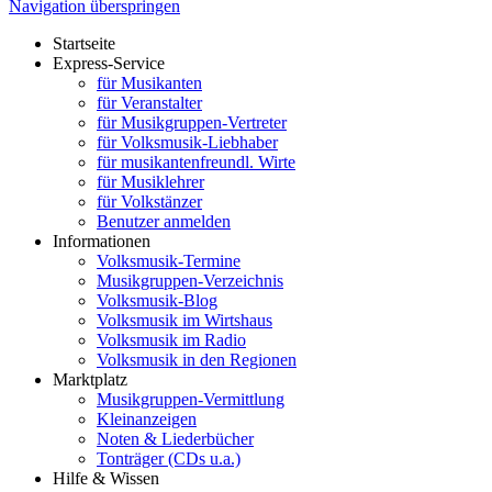
Navigation überspringen
Startseite
Express-Service
für Musikanten
für Veranstalter
für Musikgruppen-Vertreter
für Volksmusik-Liebhaber
für musikantenfreundl. Wirte
für Musiklehrer
für Volkstänzer
Benutzer anmelden
Informationen
Volksmusik-Termine
Musikgruppen-Verzeichnis
Volksmusik-Blog
Volksmusik im Wirtshaus
Volksmusik im Radio
Volksmusik in den Regionen
Marktplatz
Musikgruppen-Vermittlung
Kleinanzeigen
Noten & Liederbücher
Tonträger (CDs u.a.)
Hilfe & Wissen