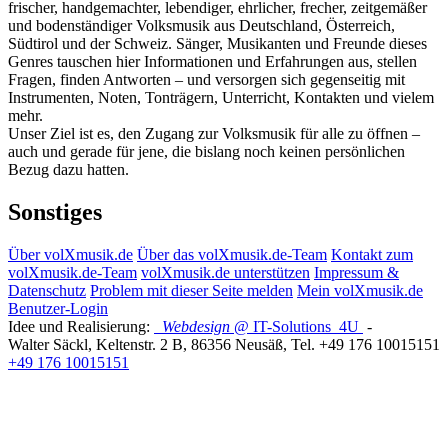
frischer, handgemachter, lebendiger, ehrlicher, frecher, zeitgemäßer
und bodenständiger Volksmusik aus Deutschland, Österreich,
Südtirol und der Schweiz. Sänger, Musikanten und Freunde dieses
Genres tauschen hier Informationen und Erfahrungen aus, stellen
Fragen, finden Antworten – und versorgen sich gegenseitig mit
Instrumenten, Noten, Tonträgern, Unterricht, Kontakten und vielem
mehr.
Unser Ziel ist es, den Zugang zur Volksmusik für alle zu öffnen –
auch und gerade für jene, die bislang noch keinen persönlichen
Bezug dazu hatten.
Sonstiges
Über volXmusik.de
Über das volXmusik.de-Team
Kontakt zum
volXmusik.de-Team
volXmusik.de unterstützen
Impressum &
Datenschutz
Problem mit dieser Seite melden
Mein volXmusik.de
Benutzer-Login
Idee und Realisierung:
Webdesign
@ IT-Solutions
4U
-
Walter Säckl
,
Keltenstr. 2 B
,
86356
Neusäß
, Tel.
+49 176 10015151
+49 176 10015151