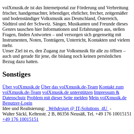
volXmusik.de ist
das
Internetportal zur Förderung und Verbreitung
frischer, handgemachter, lebendiger, ehrlicher, frecher, zeitgemäßer
und bodenständiger Volksmusik aus Deutschland, Österreich,
Südtirol und der Schweiz. Sänger, Musikanten und Freunde dieses
Genres tauschen hier Informationen und Erfahrungen aus, stellen
Fragen, finden Antworten – und versorgen sich gegenseitig mit
Instrumenten, Noten, Tonträgern, Unterricht, Kontakten und vielem
mehr.
Unser Ziel ist es, den Zugang zur Volksmusik für alle zu öffnen –
auch und gerade für jene, die bislang noch keinen persönlichen
Bezug dazu hatten.
Sonstiges
Über volXmusik.de
Über das volXmusik.de-Team
Kontakt zum
volXmusik.de-Team
volXmusik.de unterstützen
Impressum &
Datenschutz
Problem mit dieser Seite melden
Mein volXmusik.de
Benutzer-Login
Idee und Realisierung:
Webdesign
@ IT-Solutions
4U
-
Walter Säckl
,
Keltenstr. 2 B
,
86356
Neusäß
, Tel.
+49 176 10015151
+49 176 10015151