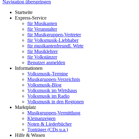
Navigation überspringen
Startseite
Express-Service
für Musikanten
für Veranstalter
für Musikgruppen-Vertreter
für Volksmusik-Liebhaber
für musikantenfreundl. Wirte
für Musiklehrer
für Volkstänzer
Benutzer anmelden
Informationen
Volksmusik-Termine
Musikgruppen-Verzeichnis
Volksmusik-Blog
Volksmusik im Wirtshaus
Volksmusik im Radio
Volksmusik in den Regionen
Marktplatz
Musikgruppen-Vermittlung
Kleinanzeigen
Noten & Liederbücher
Tonträger (CDs u.a.)
Hilfe & Wissen