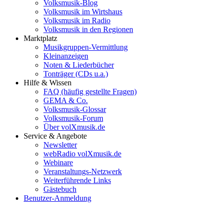
Volksmusik-Blog
Volksmusik im Wirtshaus
Volksmusik im Radio
Volksmusik in den Regionen
Marktplatz
Musikgruppen-Vermittlung
Kleinanzeigen
Noten & Liederbücher
Tonträger (CDs u.a.)
Hilfe & Wissen
FAQ (häufig gestellte Fragen)
GEMA & Co.
Volksmusik-Glossar
Volksmusik-Forum
Über volXmusik.de
Service & Angebote
Newsletter
webRadio volXmusik.de
Webinare
Veranstaltungs-Netzwerk
Weiterführende Links
Gästebuch
Benutzer-Anmeldung