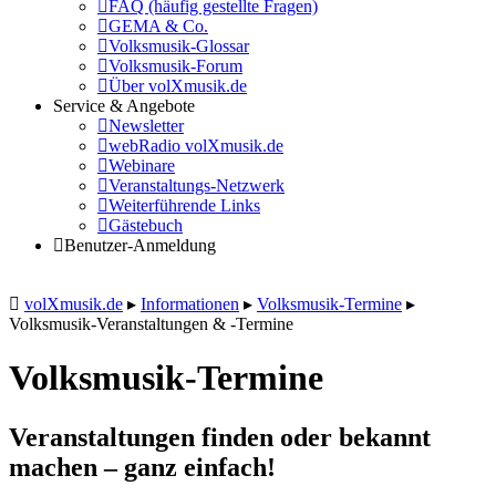
FAQ (häufig gestellte Fragen)
GEMA & Co.
Volksmusik-Glossar
Volksmusik-Forum
Über volXmusik.de
Service & Angebote
Newsletter
webRadio volXmusik.de
Webinare
Veranstaltungs-Netzwerk
Weiterführende Links
Gästebuch
Benutzer-Anmeldung
volXmusik.de
▸
Informationen
▸
Volksmusik-Termine
▸
Volksmusik-Veranstaltungen & -Termine
Volksmusik-Termine
Veranstaltungen finden oder bekannt
machen – ganz einfach!