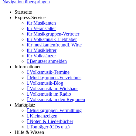
Navigation überspringen
Startseite
Express-Service
für Musikanten
für Veranstalter
für Musikgruppen-Vertreter
für Volksmusik-Liebhaber
für musikantenfreundl. Wirte
für Musiklehrer
für Volkstänzer
Benutzer anmelden
Informationen
Volksmusik-Termine
Musikgruppen-Verzeichnis
Volksmusik-Blog
Volksmusik im Wirtshaus
Volksmusik im Radio
Volksmusik in den Regionen
Marktplatz
Musikgruppen-Vermittlung
Kleinanzeigen
Noten & Liederbücher
Tonträger (CDs u.a.)
Hilfe & Wissen