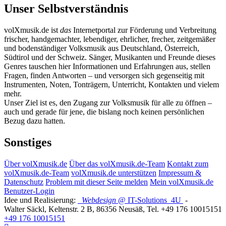
Unser Selbstverständnis
volXmusik.de ist
das
Internetportal zur Förderung und Verbreitung
frischer, handgemachter, lebendiger, ehrlicher, frecher, zeitgemäßer
und bodenständiger Volksmusik aus Deutschland, Österreich,
Südtirol und der Schweiz. Sänger, Musikanten und Freunde dieses
Genres tauschen hier Informationen und Erfahrungen aus, stellen
Fragen, finden Antworten – und versorgen sich gegenseitig mit
Instrumenten, Noten, Tonträgern, Unterricht, Kontakten und vielem
mehr.
Unser Ziel ist es, den Zugang zur Volksmusik für alle zu öffnen –
auch und gerade für jene, die bislang noch keinen persönlichen
Bezug dazu hatten.
Sonstiges
Über volXmusik.de
Über das volXmusik.de-Team
Kontakt zum
volXmusik.de-Team
volXmusik.de unterstützen
Impressum &
Datenschutz
Problem mit dieser Seite melden
Mein volXmusik.de
Benutzer-Login
Idee und Realisierung:
Webdesign
@ IT-Solutions
4U
-
Walter Säckl
,
Keltenstr. 2 B
,
86356
Neusäß
, Tel.
+49 176 10015151
+49 176 10015151