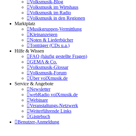
Volksmusik-Blog
Volksmusik im Wirtshaus
Volksmusik im Radio
Volksmusik in den Regionen
Marktplatz
Musikgruppen-Vermittlung
Kleinanzeigen
Noten & Liederbücher
Tonträger (CDs u.a.)
Hilfe & Wissen
FAQ (häufig gestellte Fragen)
GEMA & Co.
Volksmusik-Glossar
Volksmusik-Forum
Über volXmusik.de
Service & Angebote
Newsletter
webRadio volXmusik.de
Webinare
Veranstaltungs-Netzwerk
Weiterführende Links
Gästebuch
Benutzer-Anmeldung