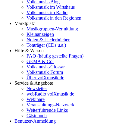
Volksmusik-Blog
Volksmusik im Wirtshaus
Volksmusik im Radio
Volksmusik in den Regionen
Marktplatz
Musikgruppen-Vermittlung
Kleinanzeigen
Noten & Liederbücher
Tonträger (CDs u.a.)
Hilfe & Wissen
FAQ (häufig gestellte Fragen)
GEMA & Co.
Volksmusik-Glossar
Volksmusik-Forum
Über volXmusik.de
Service & Angebote
Newsletter
webRadio volXmusik.de
Webinare
Veranstaltungs-Netzwerk
Weiterführende Links
Gästebuch
Benutzer-Anmeldung