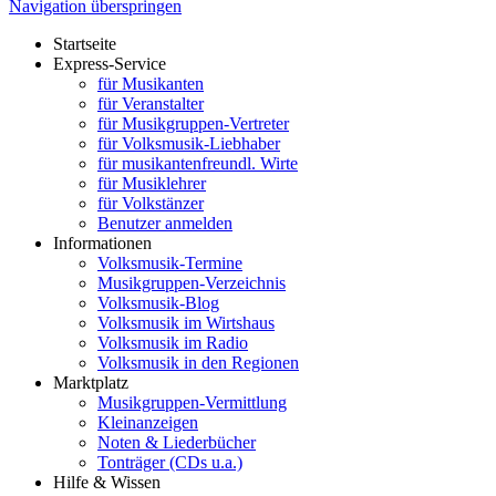
Navigation überspringen
Startseite
Express-Service
für Musikanten
für Veranstalter
für Musikgruppen-Vertreter
für Volksmusik-Liebhaber
für musikantenfreundl. Wirte
für Musiklehrer
für Volkstänzer
Benutzer anmelden
Informationen
Volksmusik-Termine
Musikgruppen-Verzeichnis
Volksmusik-Blog
Volksmusik im Wirtshaus
Volksmusik im Radio
Volksmusik in den Regionen
Marktplatz
Musikgruppen-Vermittlung
Kleinanzeigen
Noten & Liederbücher
Tonträger (CDs u.a.)
Hilfe & Wissen