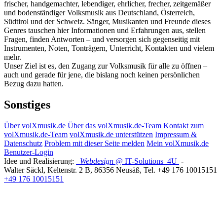
frischer, handgemachter, lebendiger, ehrlicher, frecher, zeitgemäßer
und bodenständiger Volksmusik aus Deutschland, Österreich,
Südtirol und der Schweiz. Sänger, Musikanten und Freunde dieses
Genres tauschen hier Informationen und Erfahrungen aus, stellen
Fragen, finden Antworten – und versorgen sich gegenseitig mit
Instrumenten, Noten, Tonträgern, Unterricht, Kontakten und vielem
mehr.
Unser Ziel ist es, den Zugang zur Volksmusik für alle zu öffnen –
auch und gerade für jene, die bislang noch keinen persönlichen
Bezug dazu hatten.
Sonstiges
Über volXmusik.de
Über das volXmusik.de-Team
Kontakt zum
volXmusik.de-Team
volXmusik.de unterstützen
Impressum &
Datenschutz
Problem mit dieser Seite melden
Mein volXmusik.de
Benutzer-Login
Idee und Realisierung:
Webdesign
@ IT-Solutions
4U
-
Walter Säckl
,
Keltenstr. 2 B
,
86356
Neusäß
, Tel.
+49 176 10015151
+49 176 10015151