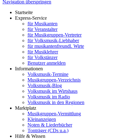
Navigation überspringen
Startseite
Express-Service
für Musikanten
für Veranstalter
für Musikgruppen-Vertreter
für Volksmusik-Liebhaber
für musikantenfreundl. Wirte
für Musiklehrer
für Volkstänzer
Benutzer anmelden
Informationen
Volksmusik-Termine
Musikgruppen-Verzeichnis
Volksmusik-Blog
Volksmusik im Wirtshaus
Volksmusik im Radio
Volksmusik in den Regionen
Marktplatz
Musikgruppen-Vermittlung
Kleinanzeigen
Noten & Liederbücher
Tonträger (CDs u.a.)
Hilfe & Wissen