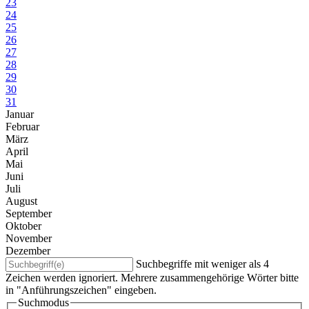
23
24
25
26
27
28
29
30
31
Januar
Februar
März
April
Mai
Juni
Juli
August
September
Oktober
November
Dezember
Suchbegriffe mit weniger als 4
Zeichen werden ignoriert. Mehrere zusammengehörige Wörter bitte
in "Anführungszeichen" eingeben.
Suchmodus