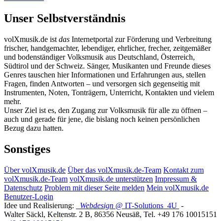
Unser Selbstverständnis
volXmusik.de ist
das
Internetportal zur Förderung und Verbreitung
frischer, handgemachter, lebendiger, ehrlicher, frecher, zeitgemäßer
und bodenständiger Volksmusik aus Deutschland, Österreich,
Südtirol und der Schweiz. Sänger, Musikanten und Freunde dieses
Genres tauschen hier Informationen und Erfahrungen aus, stellen
Fragen, finden Antworten – und versorgen sich gegenseitig mit
Instrumenten, Noten, Tonträgern, Unterricht, Kontakten und vielem
mehr.
Unser Ziel ist es, den Zugang zur Volksmusik für alle zu öffnen –
auch und gerade für jene, die bislang noch keinen persönlichen
Bezug dazu hatten.
Sonstiges
Über volXmusik.de
Über das volXmusik.de-Team
Kontakt zum
volXmusik.de-Team
volXmusik.de unterstützen
Impressum &
Datenschutz
Problem mit dieser Seite melden
Mein volXmusik.de
Benutzer-Login
Idee und Realisierung:
Webdesign
@ IT-Solutions
4U
-
Walter Säckl
,
Keltenstr. 2 B
,
86356
Neusäß
, Tel.
+49 176 10015151