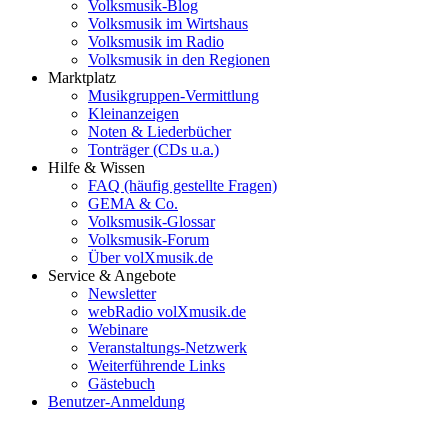
Volksmusik-Blog
Volksmusik im Wirtshaus
Volksmusik im Radio
Volksmusik in den Regionen
Marktplatz
Musikgruppen-Vermittlung
Kleinanzeigen
Noten & Liederbücher
Tonträger (CDs u.a.)
Hilfe & Wissen
FAQ (häufig gestellte Fragen)
GEMA & Co.
Volksmusik-Glossar
Volksmusik-Forum
Über volXmusik.de
Service & Angebote
Newsletter
webRadio volXmusik.de
Webinare
Veranstaltungs-Netzwerk
Weiterführende Links
Gästebuch
Benutzer-Anmeldung