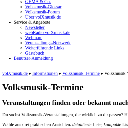
GEMA & Co.
Volksmusik-Glossar
Volksmusik-Forum
Über volXmusik.de
Service & Angebote
Newsletter
webRadio volXmusik.de
Webinare
Veranstaltungs-Netzwerk
Weiterführende Links
Gästebuch
Benutzer-Anmeldung
volXmusik.de
▸
Informationen
▸
Volksmusik-Termine
▸
Volksmusik-
Volksmusik-Termine
Veranstaltungen finden oder bekannt mach
Du suchst Volksmusik-Veranstaltungen, die wirklich zu dir passen? Hi
Wähle aus drei praktischen Ansichten:
detaillierte
Liste,
kompakte
Lis