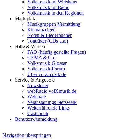
Volksmusik im Wirtshaus
Volksmusik im Radio
Volksmusik in den Regionen
Marktplatz
Musikgruppen-Vermittlung
Kleinanzeigen
Noten & Liederbücher
Tonträger (CDs u.a.)
Hilfe & Wissen
FAQ (häufig gestellte Fragen)
GEMA & Co.
Volksmusik-Glossar
Volksmusik-Forum
Über volXmusik.de
Service & Angebote
Newsletter
webRadio volXmusik.de
Webinare
Veranstaltungs-Netzwerk
Weiterführende Links
Gästebuch
Benutzer-Anmeldung
Navigation überspringen