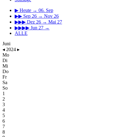
▶
Heute → 06. Sep
▶▶
Sep 26 → Nov 26
▶▶▶
Dez 26 → Mai 27
▶▶▶▶
Jun 27 →
ALLE
Juni
◂
2024
▸
Mo
Di
Mi
Do
Fr
Sa
So
1
2
3
4
5
6
7
8