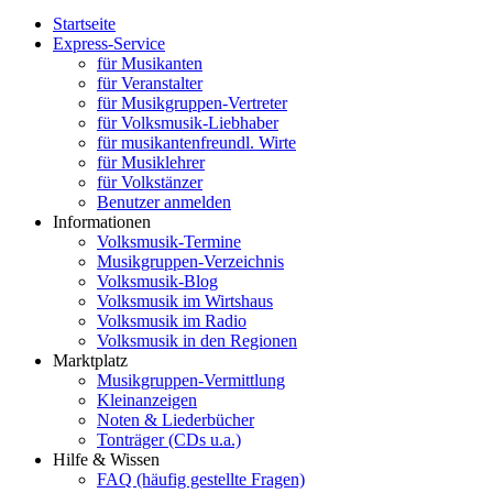
Startseite
Express-Service
für Musikanten
für Veranstalter
für Musikgruppen-Vertreter
für Volksmusik-Liebhaber
für musikantenfreundl. Wirte
für Musiklehrer
für Volkstänzer
Benutzer anmelden
Informationen
Volksmusik-Termine
Musikgruppen-Verzeichnis
Volksmusik-Blog
Volksmusik im Wirtshaus
Volksmusik im Radio
Volksmusik in den Regionen
Marktplatz
Musikgruppen-Vermittlung
Kleinanzeigen
Noten & Liederbücher
Tonträger (CDs u.a.)
Hilfe & Wissen
FAQ (häufig gestellte Fragen)