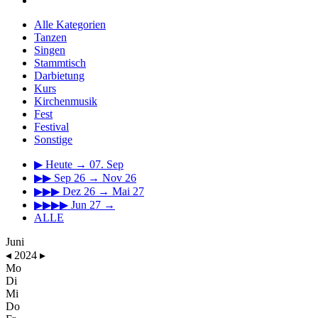
Alle Kategorien
Tanzen
Singen
Stammtisch
Darbietung
Kurs
Kirchenmusik
Fest
Festival
Sonstige
▶
Heute → 07. Sep
▶▶
Sep 26 → Nov 26
▶▶▶
Dez 26 → Mai 27
▶▶▶▶
Jun 27 →
ALLE
Juni
◂
2024
▸
Mo
Di
Mi
Do