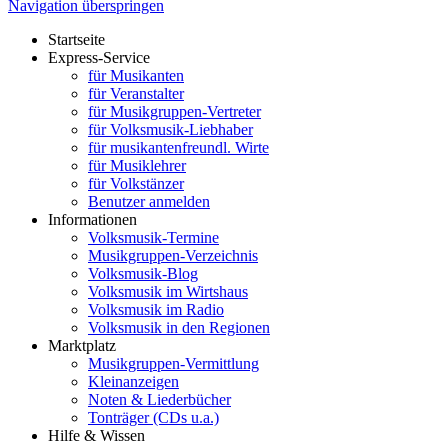
Navigation überspringen
Startseite
Express-Service
für Musikanten
für Veranstalter
für Musikgruppen-Vertreter
für Volksmusik-Liebhaber
für musikantenfreundl. Wirte
für Musiklehrer
für Volkstänzer
Benutzer anmelden
Informationen
Volksmusik-Termine
Musikgruppen-Verzeichnis
Volksmusik-Blog
Volksmusik im Wirtshaus
Volksmusik im Radio
Volksmusik in den Regionen
Marktplatz
Musikgruppen-Vermittlung
Kleinanzeigen
Noten & Liederbücher
Tonträger (CDs u.a.)
Hilfe & Wissen