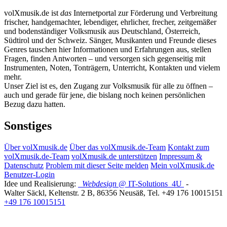
volXmusik.de ist
das
Internetportal zur Förderung und Verbreitung
frischer, handgemachter, lebendiger, ehrlicher, frecher, zeitgemäßer
und bodenständiger Volksmusik aus Deutschland, Österreich,
Südtirol und der Schweiz. Sänger, Musikanten und Freunde dieses
Genres tauschen hier Informationen und Erfahrungen aus, stellen
Fragen, finden Antworten – und versorgen sich gegenseitig mit
Instrumenten, Noten, Tonträgern, Unterricht, Kontakten und vielem
mehr.
Unser Ziel ist es, den Zugang zur Volksmusik für alle zu öffnen –
auch und gerade für jene, die bislang noch keinen persönlichen
Bezug dazu hatten.
Sonstiges
Über volXmusik.de
Über das volXmusik.de-Team
Kontakt zum
volXmusik.de-Team
volXmusik.de unterstützen
Impressum &
Datenschutz
Problem mit dieser Seite melden
Mein volXmusik.de
Benutzer-Login
Idee und Realisierung:
Webdesign
@ IT-Solutions
4U
-
Walter Säckl
,
Keltenstr. 2 B
,
86356
Neusäß
, Tel.
+49 176 10015151
+49 176 10015151