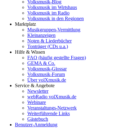
Volksmusik-Blog
Volksmusik im Wirtshaus
Volksmusik im Radio
Volksmusik in den Regionen
Marktplatz
Musikgruppen-Vermittlung
Kleinanzeigen
Noten & Liederbücher
Tonträger (CDs u.a.)
Hilfe & Wissen
FAQ (häufig gestellte Fragen)
GEMA & Co.
Volksmusik-Glossar
Volksmusik-Forum
Über volXmusik.de
Service & Angebote
Newsletter
webRadio volXmusik.de
Webinare
Veranstaltungs-Netzwerk
Weiterführende Links
Gästebuch
Benutzer-Anmeldung