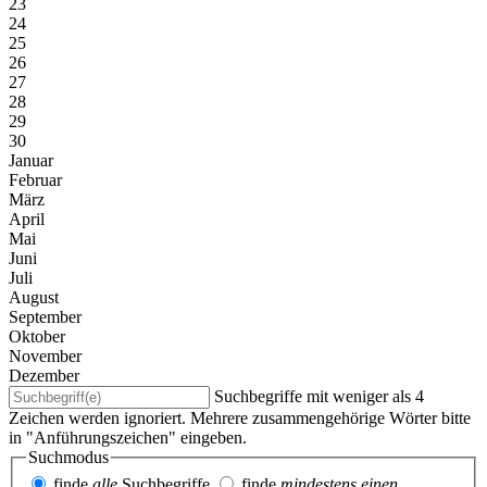
23
24
25
26
27
28
29
30
Januar
Februar
März
April
Mai
Juni
Juli
August
September
Oktober
November
Dezember
Suchbegriffe mit weniger als 4
Zeichen werden ignoriert. Mehrere zusammengehörige Wörter bitte
in "Anführungszeichen" eingeben.
Suchmodus
finde
alle
Suchbegriffe
finde
mindestens einen