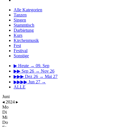
Alle Kategorien
Tanzen
Singen
Stammtisch
Darbietung
Kurs
Kirchenmusik
Fest
Festival
Sonstige
▶
Heute → 09. Sep
▶▶
Sep 26 → Nov 26
▶▶▶
Dez 26 → Mai 27
▶▶▶▶
Jun 27 →
ALLE
Juni
◂
2024
▸
Mo
Di
Mi
Do