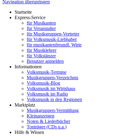
Navigation überspringen
Startseite
Express-Service
für Musikanten
für Veranstalter
für Musikgruppen-Vertreter
für Volksmusik-Liebhaber
für musikantenfreundl. Wirte
für Musiklehrer
für Volkstänzer
Benutzer anmelden
Informationen
Volksmusik-Termine
Musikgruppen-Verzeichnis
Volksmusik-Blog
Volksmusik im Wirtshaus
Volksmusik im Radio
Volksmusik in den Regionen
Marktplatz
Musikgruppen-Vermittlung
Kleinanzeigen
Noten & Liederbücher
Tonträger (CDs u.a.)
Hilfe & Wissen