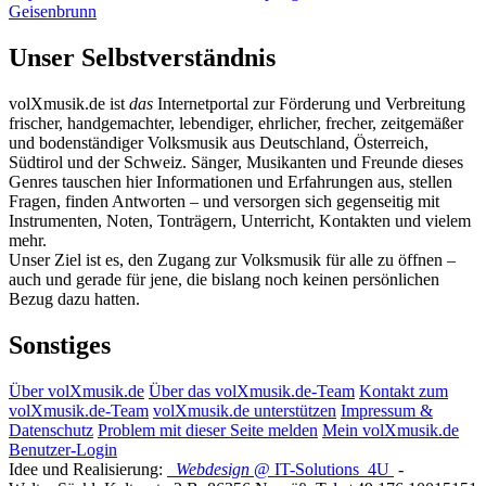
Geisenbrunn
Unser Selbstverständnis
volXmusik.de ist
das
Internetportal zur Förderung und Verbreitung
frischer, handgemachter, lebendiger, ehrlicher, frecher, zeitgemäßer
und bodenständiger Volksmusik aus Deutschland, Österreich,
Südtirol und der Schweiz. Sänger, Musikanten und Freunde dieses
Genres tauschen hier Informationen und Erfahrungen aus, stellen
Fragen, finden Antworten – und versorgen sich gegenseitig mit
Instrumenten, Noten, Tonträgern, Unterricht, Kontakten und vielem
mehr.
Unser Ziel ist es, den Zugang zur Volksmusik für alle zu öffnen –
auch und gerade für jene, die bislang noch keinen persönlichen
Bezug dazu hatten.
Sonstiges
Über volXmusik.de
Über das volXmusik.de-Team
Kontakt zum
volXmusik.de-Team
volXmusik.de unterstützen
Impressum &
Datenschutz
Problem mit dieser Seite melden
Mein volXmusik.de
Benutzer-Login
Idee und Realisierung:
Webdesign
@ IT-Solutions
4U
-