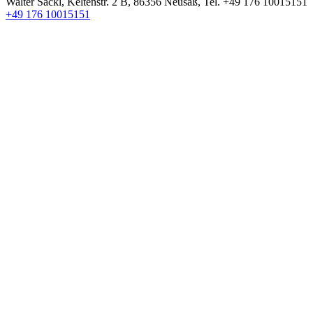
Walter Säckl
,
Keltenstr. 2 B
,
86356
Neusäß
, Tel.
+49 176 10015151
+49 176 10015151