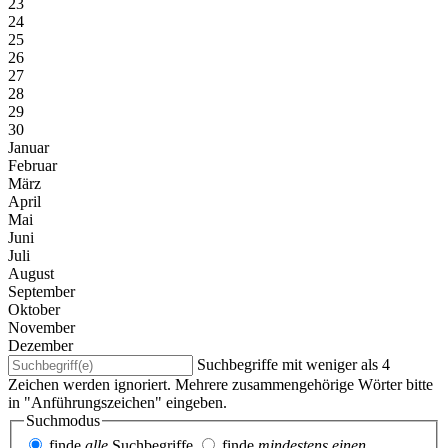
23
24
25
26
27
28
29
30
Januar
Februar
März
April
Mai
Juni
Juli
August
September
Oktober
November
Dezember
Suchbegriffe mit weniger als 4
Zeichen werden ignoriert. Mehrere zusammengehörige Wörter bitte
in "Anführungszeichen" eingeben.
Suchmodus
finde
alle
Suchbegriffe
finde
mindestens einen