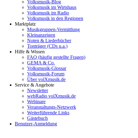
Volksmusik-Blog
Volksmusik im Wirtshaus
Volksmusik im Radio
Volksmusik in den Regionen
Marktplatz
Musikgruppen-Vermittlung
Kleinanzeigen
Noten & Liederbücher
Tonträger (CDs u.a.)
Hilfe & Wissen
FAQ (häufig gestellte Fragen)
GEMA & Co.
Volksmusik-Glossar
Volksmusik-Forum
Über volXmusik.de
Service & Angebote
Newsletter
webRadio volXmusik.de
Webinare
Veranstaltungs-Netzwerk
Weiterführende Links
Gästebuch
Benutzer-Anmeldung