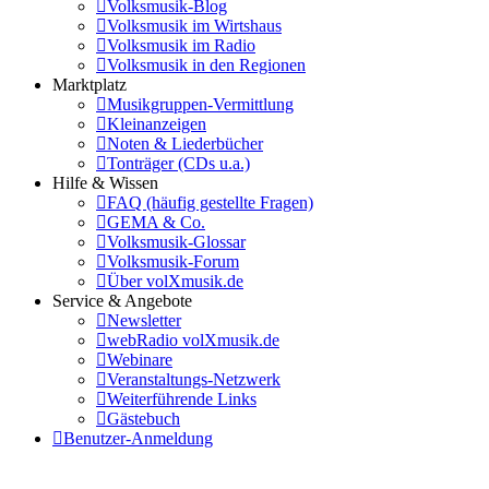
Volksmusik-Blog
Volksmusik im Wirtshaus
Volksmusik im Radio
Volksmusik in den Regionen
Marktplatz
Musikgruppen-Vermittlung
Kleinanzeigen
Noten & Liederbücher
Tonträger (CDs u.a.)
Hilfe & Wissen
FAQ (häufig gestellte Fragen)
GEMA & Co.
Volksmusik-Glossar
Volksmusik-Forum
Über volXmusik.de
Service & Angebote
Newsletter
webRadio volXmusik.de
Webinare
Veranstaltungs-Netzwerk
Weiterführende Links
Gästebuch
Benutzer-Anmeldung