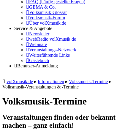
FAQ (häufig gestellte Fragen)
GEMA & Co.
Volksmusik-Glossar
Volksmusik-Forum
Über volXmusik.de
Service & Angebote
Newsletter
webRadio volXmusik.de
Webinare
Veranstaltungs-Netzwerk
Weiterführende Links
Gästebuch
Benutzer-Anmeldung
volXmusik.de
▸
Informationen
▸
Volksmusik-Termine
▸
Volksmusik-Veranstaltungen & -Termine
Volksmusik-Termine
Veranstaltungen finden oder bekannt
machen – ganz einfach!