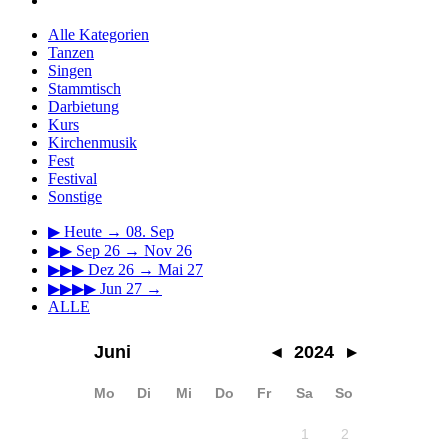
Alle Kategorien
Tanzen
Singen
Stammtisch
Darbietung
Kurs
Kirchenmusik
Fest
Festival
Sonstige
▶
Heute → 08. Sep
▶▶
Sep 26 → Nov 26
▶▶▶
Dez 26 → Mai 27
▶▶▶▶
Jun 27 →
ALLE
Juni
◂
2024
▸
Mo
Di
Mi
Do
Fr
Sa
So
1
2