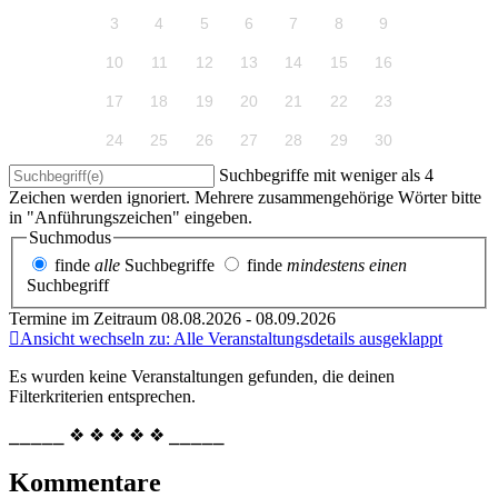
3
4
5
6
7
8
9
10
11
12
13
14
15
16
17
18
19
20
21
22
23
24
25
26
27
28
29
30
Suchbegriffe mit weniger als 4
Zeichen werden ignoriert. Mehrere zusammengehörige Wörter bitte
in "Anführungszeichen" eingeben.
Suchmodus
finde
alle
Suchbegriffe
finde
mindestens einen
Suchbegriff
Termine im Zeitraum 08.08.2026 - 08.09.2026
Ansicht wechseln zu: Alle Veranstaltungsdetails ausgeklappt
Es wurden keine Veranstaltungen gefunden, die deinen
Filterkriterien entsprechen.
⎯⎯⎯⎯⎯ ❖ ❖ ❖ ❖ ❖ ⎯⎯⎯⎯⎯
Kommentare