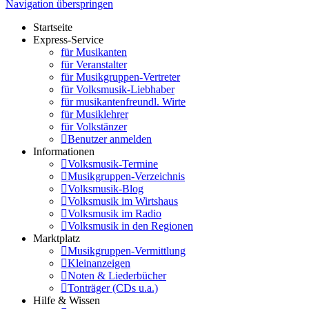
Navigation überspringen
Startseite
Express-Service
für Musikanten
für Veranstalter
für Musikgruppen-Vertreter
für Volksmusik-Liebhaber
für musikantenfreundl. Wirte
für Musiklehrer
für Volkstänzer
Benutzer anmelden
Informationen
Volksmusik-Termine
Musikgruppen-Verzeichnis
Volksmusik-Blog
Volksmusik im Wirtshaus
Volksmusik im Radio
Volksmusik in den Regionen
Marktplatz
Musikgruppen-Vermittlung
Kleinanzeigen
Noten & Liederbücher
Tonträger (CDs u.a.)
Hilfe & Wissen