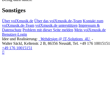
Sonstiges
Über volXmusik.de
Über das volXmusik.de-Team
Kontakt zum
volXmusik.de-Team
volXmusik.de unterstützen
Impressum &
Datenschutz
Problem mit dieser Seite melden
Mein volXmusik.de
Benutzer-Login
Idee und Realisierung:
Webdesign
@ IT-Solutions
4U
-
Walter Säckl
,
Keltenstr. 2 B
,
86356
Neusäß
, Tel.
+49 176 10015151
+49 176 10015151