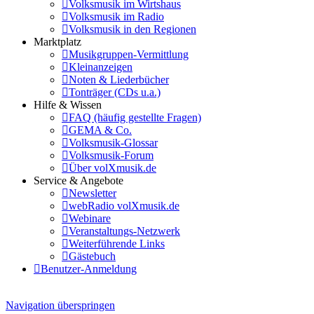
Volksmusik im Wirtshaus
Volksmusik im Radio
Volksmusik in den Regionen
Marktplatz
Musikgruppen-Vermittlung
Kleinanzeigen
Noten & Liederbücher
Tonträger (CDs u.a.)
Hilfe & Wissen
FAQ (häufig gestellte Fragen)
GEMA & Co.
Volksmusik-Glossar
Volksmusik-Forum
Über volXmusik.de
Service & Angebote
Newsletter
webRadio volXmusik.de
Webinare
Veranstaltungs-Netzwerk
Weiterführende Links
Gästebuch
Benutzer-Anmeldung
Navigation überspringen