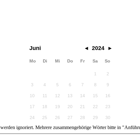
Juni
◂
2024
▸
Mo
Di
Mi
Do
Fr
Sa
So
1
2
3
4
5
6
7
8
9
10
11
12
13
14
15
16
17
18
19
20
21
22
23
24
25
26
27
28
29
30
n werden ignoriert. Mehrere zusammengehörige Wörter bitte in "Anführ