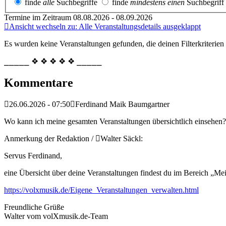
finde
alle
Suchbegriffe
finde
mindestens einen
Suchbegriff
Termine im Zeitraum 08.08.2026 - 08.09.2026
Ansicht wechseln zu: Alle Veranstaltungsdetails ausgeklappt
Es wurden keine Veranstaltungen gefunden, die deinen Filterkriterien
⎯⎯⎯⎯⎯ ❖ ❖ ❖ ❖ ❖ ⎯⎯⎯⎯⎯
Kommentare
26.06.2026 - 07:50
Ferdinand Maik Baumgartner
Wo kann ich meine gesamten Veranstaltungen übersichtlich einsehen?
Anmerkung der Redaktion /
Walter Säckl:
Servus Ferdinand,
eine Übersicht über deine Veranstaltungen findest du im Bereich „Me
https://volxmusik.de/Eigene_Veranstaltungen_verwalten.html
Freundliche Grüße
Walter vom volXmusik.de-Team