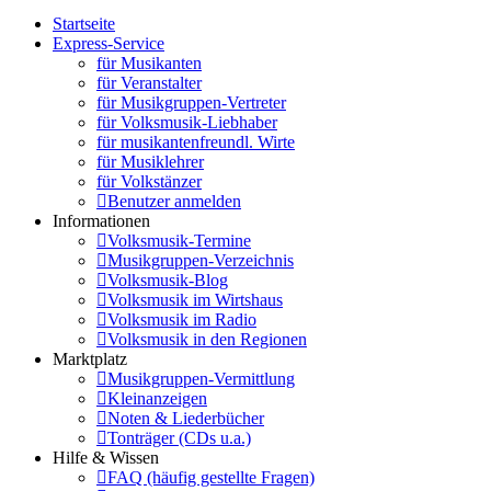
Startseite
Express-Service
für Musikanten
für Veranstalter
für Musikgruppen-Vertreter
für Volksmusik-Liebhaber
für musikantenfreundl. Wirte
für Musiklehrer
für Volkstänzer
Benutzer anmelden
Informationen
Volksmusik-Termine
Musikgruppen-Verzeichnis
Volksmusik-Blog
Volksmusik im Wirtshaus
Volksmusik im Radio
Volksmusik in den Regionen
Marktplatz
Musikgruppen-Vermittlung
Kleinanzeigen
Noten & Liederbücher
Tonträger (CDs u.a.)
Hilfe & Wissen
FAQ (häufig gestellte Fragen)