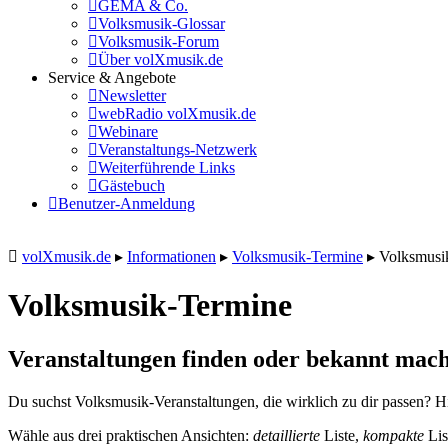
GEMA & Co.
Volksmusik-Glossar
Volksmusik-Forum
Über volXmusik.de
Service & Angebote
Newsletter
webRadio volXmusik.de
Webinare
Veranstaltungs-Netzwerk
Weiterführende Links
Gästebuch
Benutzer-Anmeldung
volXmusik.de
▸
Informationen
▸
Volksmusik-Termine
▸
Volksmusi
Volksmusik-Termine
Veranstaltungen finden oder bekannt mach
Du suchst Volksmusik-Veranstaltungen, die wirklich zu dir passen? Hi
Wähle aus drei praktischen Ansichten:
detaillierte
Liste,
kompakte
Lis