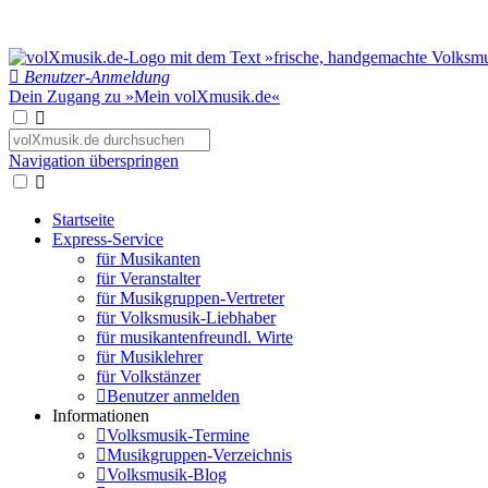
Benutzer-Anmeldung
Dein Zugang zu »Mein volXmusik.de«
Navigation überspringen
Startseite
Express-Service
für Musikanten
für Veranstalter
für Musikgruppen-Vertreter
für Volksmusik-Liebhaber
für musikantenfreundl. Wirte
für Musiklehrer
für Volkstänzer
Benutzer anmelden
Informationen
Volksmusik-Termine
Musikgruppen-Verzeichnis
Volksmusik-Blog