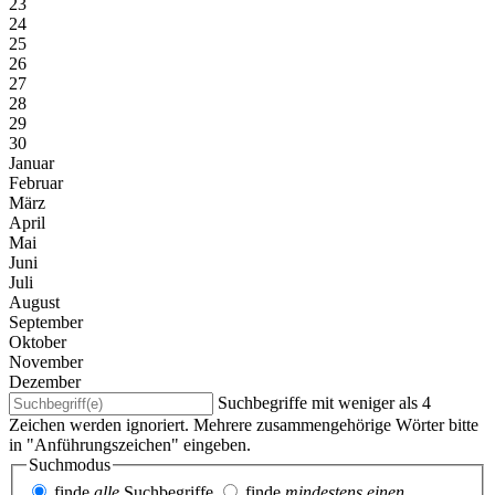
23
24
25
26
27
28
29
30
Januar
Februar
März
April
Mai
Juni
Juli
August
September
Oktober
November
Dezember
Suchbegriffe mit weniger als 4
Zeichen werden ignoriert. Mehrere zusammengehörige Wörter bitte
in "Anführungszeichen" eingeben.
Suchmodus
finde
alle
Suchbegriffe
finde
mindestens einen