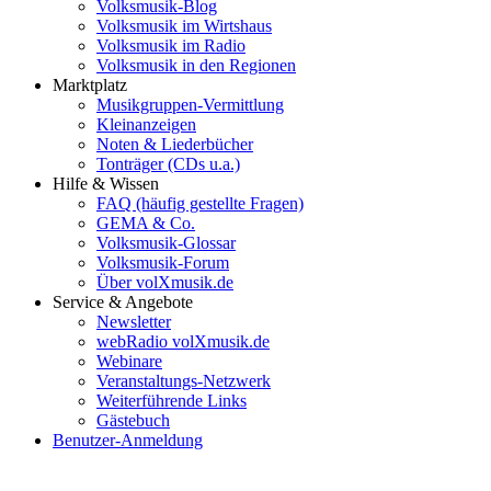
Volksmusik-Blog
Volksmusik im Wirtshaus
Volksmusik im Radio
Volksmusik in den Regionen
Marktplatz
Musikgruppen-Vermittlung
Kleinanzeigen
Noten & Liederbücher
Tonträger (CDs u.a.)
Hilfe & Wissen
FAQ (häufig gestellte Fragen)
GEMA & Co.
Volksmusik-Glossar
Volksmusik-Forum
Über volXmusik.de
Service & Angebote
Newsletter
webRadio volXmusik.de
Webinare
Veranstaltungs-Netzwerk
Weiterführende Links
Gästebuch
Benutzer-Anmeldung