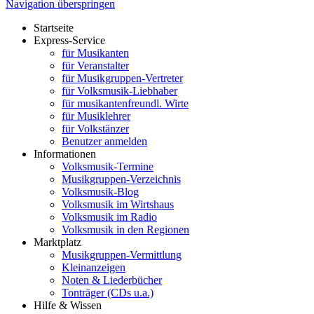
Navigation überspringen
Startseite
Express-Service
für Musikanten
für Veranstalter
für Musikgruppen-Vertreter
für Volksmusik-Liebhaber
für musikantenfreundl. Wirte
für Musiklehrer
für Volkstänzer
Benutzer anmelden
Informationen
Volksmusik-Termine
Musikgruppen-Verzeichnis
Volksmusik-Blog
Volksmusik im Wirtshaus
Volksmusik im Radio
Volksmusik in den Regionen
Marktplatz
Musikgruppen-Vermittlung
Kleinanzeigen
Noten & Liederbücher
Tonträger (CDs u.a.)
Hilfe & Wissen