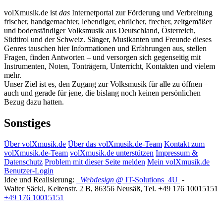
volXmusik.de ist
das
Internetportal zur Förderung und Verbreitung
frischer, handgemachter, lebendiger, ehrlicher, frecher, zeitgemäßer
und bodenständiger Volksmusik aus Deutschland, Österreich,
Südtirol und der Schweiz. Sänger, Musikanten und Freunde dieses
Genres tauschen hier Informationen und Erfahrungen aus, stellen
Fragen, finden Antworten – und versorgen sich gegenseitig mit
Instrumenten, Noten, Tonträgern, Unterricht, Kontakten und vielem
mehr.
Unser Ziel ist es, den Zugang zur Volksmusik für alle zu öffnen –
auch und gerade für jene, die bislang noch keinen persönlichen
Bezug dazu hatten.
Sonstiges
Über volXmusik.de
Über das volXmusik.de-Team
Kontakt zum
volXmusik.de-Team
volXmusik.de unterstützen
Impressum &
Datenschutz
Problem mit dieser Seite melden
Mein volXmusik.de
Benutzer-Login
Idee und Realisierung:
Webdesign
@ IT-Solutions
4U
-
Walter Säckl
,
Keltenstr. 2 B
,
86356
Neusäß
, Tel.
+49 176 10015151
+49 176 10015151