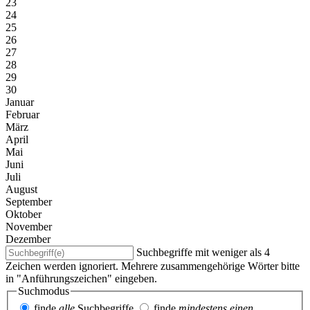
23
24
25
26
27
28
29
30
Januar
Februar
März
April
Mai
Juni
Juli
August
September
Oktober
November
Dezember
Suchbegriffe mit weniger als 4
Zeichen werden ignoriert. Mehrere zusammengehörige Wörter bitte
in "Anführungszeichen" eingeben.
Suchmodus
finde
alle
Suchbegriffe
finde
mindestens einen