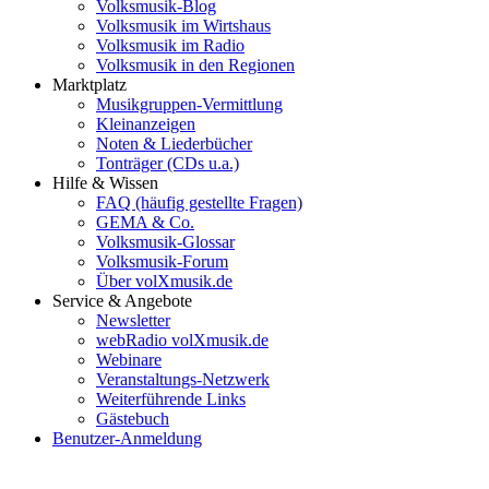
Volksmusik-Blog
Volksmusik im Wirtshaus
Volksmusik im Radio
Volksmusik in den Regionen
Marktplatz
Musikgruppen-Vermittlung
Kleinanzeigen
Noten & Liederbücher
Tonträger (CDs u.a.)
Hilfe & Wissen
FAQ (häufig gestellte Fragen)
GEMA & Co.
Volksmusik-Glossar
Volksmusik-Forum
Über volXmusik.de
Service & Angebote
Newsletter
webRadio volXmusik.de
Webinare
Veranstaltungs-Netzwerk
Weiterführende Links
Gästebuch
Benutzer-Anmeldung