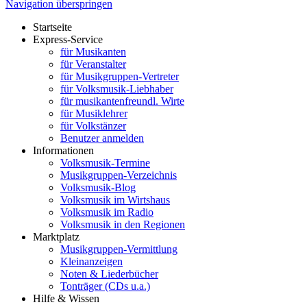
Navigation überspringen
Startseite
Express-Service
für Musikanten
für Veranstalter
für Musikgruppen-Vertreter
für Volksmusik-Liebhaber
für musikantenfreundl. Wirte
für Musiklehrer
für Volkstänzer
Benutzer anmelden
Informationen
Volksmusik-Termine
Musikgruppen-Verzeichnis
Volksmusik-Blog
Volksmusik im Wirtshaus
Volksmusik im Radio
Volksmusik in den Regionen
Marktplatz
Musikgruppen-Vermittlung
Kleinanzeigen
Noten & Liederbücher
Tonträger (CDs u.a.)
Hilfe & Wissen