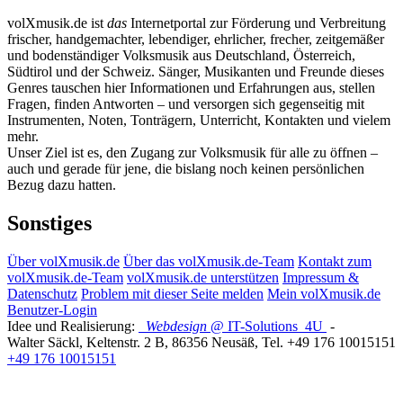
volXmusik.de ist
das
Internetportal zur Förderung und Verbreitung
frischer, handgemachter, lebendiger, ehrlicher, frecher, zeitgemäßer
und bodenständiger Volksmusik aus Deutschland, Österreich,
Südtirol und der Schweiz. Sänger, Musikanten und Freunde dieses
Genres tauschen hier Informationen und Erfahrungen aus, stellen
Fragen, finden Antworten – und versorgen sich gegenseitig mit
Instrumenten, Noten, Tonträgern, Unterricht, Kontakten und vielem
mehr.
Unser Ziel ist es, den Zugang zur Volksmusik für alle zu öffnen –
auch und gerade für jene, die bislang noch keinen persönlichen
Bezug dazu hatten.
Sonstiges
Über volXmusik.de
Über das volXmusik.de-Team
Kontakt zum
volXmusik.de-Team
volXmusik.de unterstützen
Impressum &
Datenschutz
Problem mit dieser Seite melden
Mein volXmusik.de
Benutzer-Login
Idee und Realisierung:
Webdesign
@ IT-Solutions
4U
-
Walter Säckl
,
Keltenstr. 2 B
,
86356
Neusäß
, Tel.
+49 176 10015151
+49 176 10015151