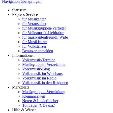
Navigation überspringen
Startseite
Express-Service
für Musikanten
für Veranstalter
für Musikgruppen-Vertreter
für Volksmusik-Liebhaber
für musikantenfreundl. Wirte
für Musiklehrer
für Volkstänzer
Benutzer anmelden
Informationen
Volksmusik-Termine
Musikgruppen-Verzeichnis
Volksmusik-Blog
Volksmusik im Wirtshaus
Volksmusik im Radio
Volksmusik in den Regionen
Marktplatz
Musikgruppen-Vermittlung
Kleinanzeigen
Noten & Liederbücher
Tonträger (CDs u.a.)
Hilfe & Wissen