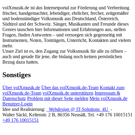
volXmusik.de ist
das
Internetportal zur Förderung und Verbreitung
frischer, handgemachter, lebendiger, ehrlicher, frecher, zeitgemäßer
und bodenständiger Volksmusik aus Deutschland, Österreich,
Südtirol und der Schweiz. Sänger, Musikanten und Freunde dieses
Genres tauschen hier Informationen und Erfahrungen aus, stellen
Fragen, finden Antworten – und versorgen sich gegenseitig mit
Instrumenten, Noten, Tonträgern, Unterricht, Kontakten und vielem
mehr.
Unser Ziel ist es, den Zugang zur Volksmusik für alle zu öffnen –
auch und gerade für jene, die bislang noch keinen persönlichen
Bezug dazu hatten.
Sonstiges
Über volXmusik.de
Über das volXmusik.de-Team
Kontakt zum
volXmusik.de-Team
volXmusik.de unterstützen
Impressum &
Datenschutz
Problem mit dieser Seite melden
Mein volXmusik.de
Benutzer-Login
Idee und Realisierung:
Webdesign
@ IT-Solutions
4U
-
Walter Säckl
,
Keltenstr. 2 B
,
86356
Neusäß
, Tel.
+49 176 10015151
+49 176 10015151