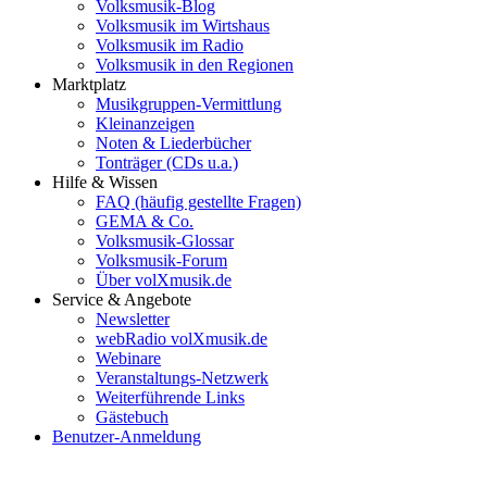
Volksmusik-Blog
Volksmusik im Wirtshaus
Volksmusik im Radio
Volksmusik in den Regionen
Marktplatz
Musikgruppen-Vermittlung
Kleinanzeigen
Noten & Liederbücher
Tonträger (CDs u.a.)
Hilfe & Wissen
FAQ (häufig gestellte Fragen)
GEMA & Co.
Volksmusik-Glossar
Volksmusik-Forum
Über volXmusik.de
Service & Angebote
Newsletter
webRadio volXmusik.de
Webinare
Veranstaltungs-Netzwerk
Weiterführende Links
Gästebuch
Benutzer-Anmeldung