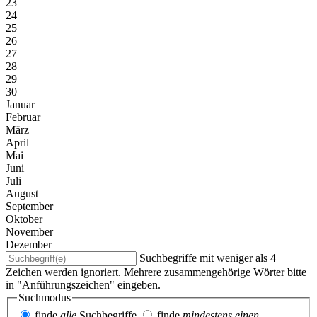
23
24
25
26
27
28
29
30
Januar
Februar
März
April
Mai
Juni
Juli
August
September
Oktober
November
Dezember
Suchbegriffe mit weniger als 4
Zeichen werden ignoriert. Mehrere zusammengehörige Wörter bitte
in "Anführungszeichen" eingeben.
Suchmodus
finde
alle
Suchbegriffe
finde
mindestens einen