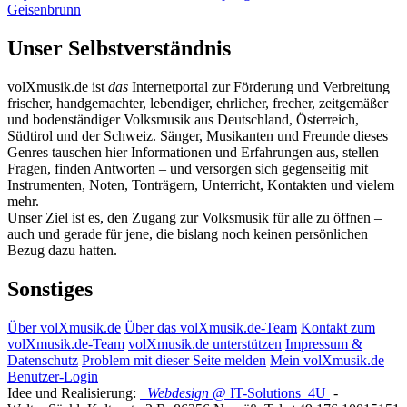
Geisenbrunn
Unser Selbstverständnis
volXmusik.de ist
das
Internetportal zur Förderung und Verbreitung
frischer, handgemachter, lebendiger, ehrlicher, frecher, zeitgemäßer
und bodenständiger Volksmusik aus Deutschland, Österreich,
Südtirol und der Schweiz. Sänger, Musikanten und Freunde dieses
Genres tauschen hier Informationen und Erfahrungen aus, stellen
Fragen, finden Antworten – und versorgen sich gegenseitig mit
Instrumenten, Noten, Tonträgern, Unterricht, Kontakten und vielem
mehr.
Unser Ziel ist es, den Zugang zur Volksmusik für alle zu öffnen –
auch und gerade für jene, die bislang noch keinen persönlichen
Bezug dazu hatten.
Sonstiges
Über volXmusik.de
Über das volXmusik.de-Team
Kontakt zum
volXmusik.de-Team
volXmusik.de unterstützen
Impressum &
Datenschutz
Problem mit dieser Seite melden
Mein volXmusik.de
Benutzer-Login
Idee und Realisierung:
Webdesign
@ IT-Solutions
4U
-