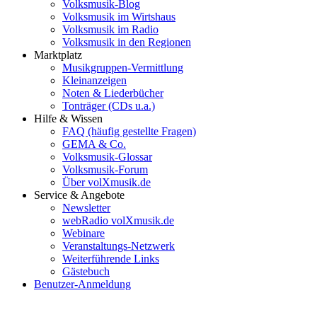
Volksmusik-Blog
Volksmusik im Wirtshaus
Volksmusik im Radio
Volksmusik in den Regionen
Marktplatz
Musikgruppen-Vermittlung
Kleinanzeigen
Noten & Liederbücher
Tonträger (CDs u.a.)
Hilfe & Wissen
FAQ (häufig gestellte Fragen)
GEMA & Co.
Volksmusik-Glossar
Volksmusik-Forum
Über volXmusik.de
Service & Angebote
Newsletter
webRadio volXmusik.de
Webinare
Veranstaltungs-Netzwerk
Weiterführende Links
Gästebuch
Benutzer-Anmeldung