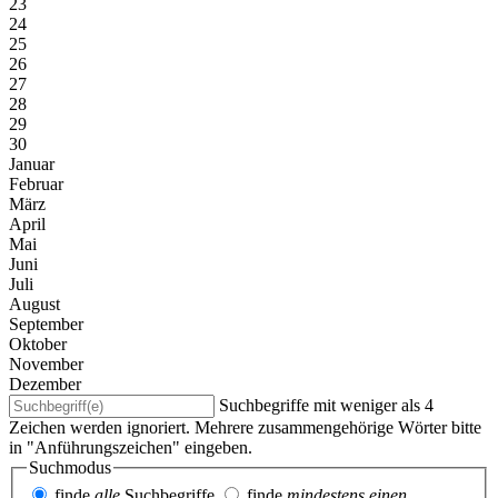
23
24
25
26
27
28
29
30
Januar
Februar
März
April
Mai
Juni
Juli
August
September
Oktober
November
Dezember
Suchbegriffe mit weniger als 4
Zeichen werden ignoriert. Mehrere zusammengehörige Wörter bitte
in "Anführungszeichen" eingeben.
Suchmodus
finde
alle
Suchbegriffe
finde
mindestens einen