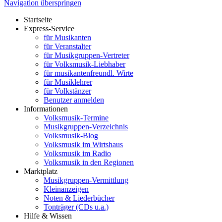
Navigation überspringen
Startseite
Express-Service
für Musikanten
für Veranstalter
für Musikgruppen-Vertreter
für Volksmusik-Liebhaber
für musikantenfreundl. Wirte
für Musiklehrer
für Volkstänzer
Benutzer anmelden
Informationen
Volksmusik-Termine
Musikgruppen-Verzeichnis
Volksmusik-Blog
Volksmusik im Wirtshaus
Volksmusik im Radio
Volksmusik in den Regionen
Marktplatz
Musikgruppen-Vermittlung
Kleinanzeigen
Noten & Liederbücher
Tonträger (CDs u.a.)
Hilfe & Wissen