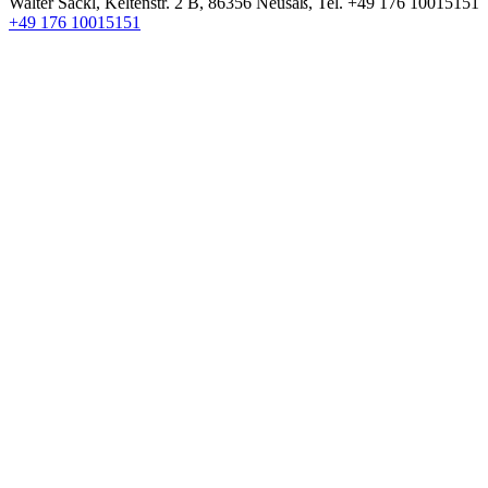
Walter Säckl
,
Keltenstr. 2 B
,
86356
Neusäß
, Tel.
+49 176 10015151
+49 176 10015151