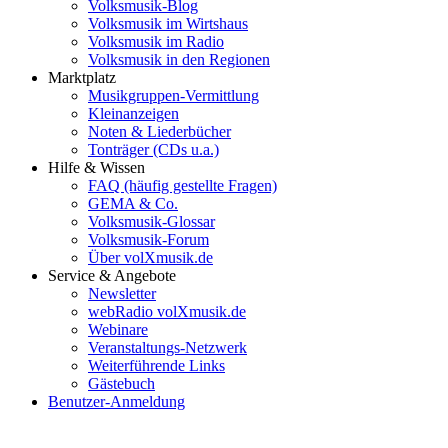
Volksmusik-Blog
Volksmusik im Wirtshaus
Volksmusik im Radio
Volksmusik in den Regionen
Marktplatz
Musikgruppen-Vermittlung
Kleinanzeigen
Noten & Liederbücher
Tonträger (CDs u.a.)
Hilfe & Wissen
FAQ (häufig gestellte Fragen)
GEMA & Co.
Volksmusik-Glossar
Volksmusik-Forum
Über volXmusik.de
Service & Angebote
Newsletter
webRadio volXmusik.de
Webinare
Veranstaltungs-Netzwerk
Weiterführende Links
Gästebuch
Benutzer-Anmeldung