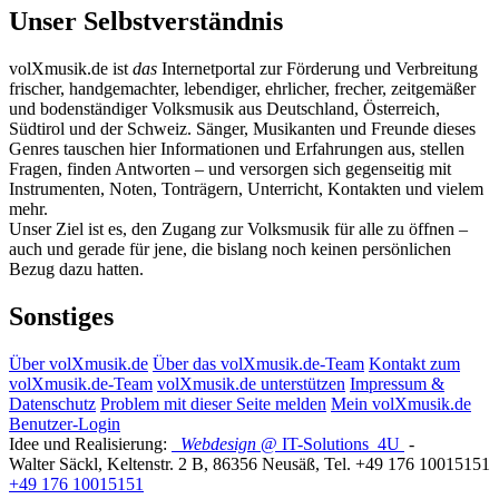
Unser Selbstverständnis
volXmusik.de ist
das
Internetportal zur Förderung und Verbreitung
frischer, handgemachter, lebendiger, ehrlicher, frecher, zeitgemäßer
und bodenständiger Volksmusik aus Deutschland, Österreich,
Südtirol und der Schweiz. Sänger, Musikanten und Freunde dieses
Genres tauschen hier Informationen und Erfahrungen aus, stellen
Fragen, finden Antworten – und versorgen sich gegenseitig mit
Instrumenten, Noten, Tonträgern, Unterricht, Kontakten und vielem
mehr.
Unser Ziel ist es, den Zugang zur Volksmusik für alle zu öffnen –
auch und gerade für jene, die bislang noch keinen persönlichen
Bezug dazu hatten.
Sonstiges
Über volXmusik.de
Über das volXmusik.de-Team
Kontakt zum
volXmusik.de-Team
volXmusik.de unterstützen
Impressum &
Datenschutz
Problem mit dieser Seite melden
Mein volXmusik.de
Benutzer-Login
Idee und Realisierung:
Webdesign
@ IT-Solutions
4U
-
Walter Säckl
,
Keltenstr. 2 B
,
86356
Neusäß
, Tel.
+49 176 10015151
+49 176 10015151