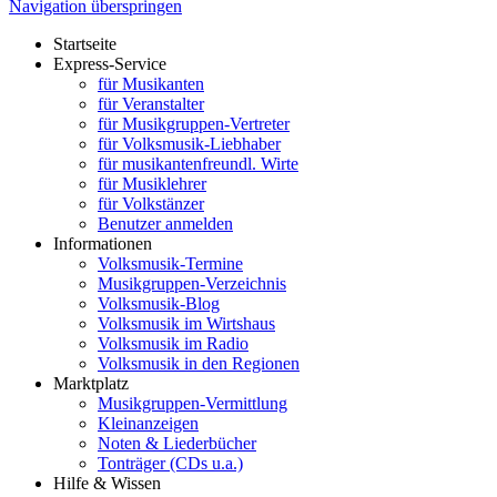
Navigation überspringen
Startseite
Express-Service
für Musikanten
für Veranstalter
für Musikgruppen-Vertreter
für Volksmusik-Liebhaber
für musikantenfreundl. Wirte
für Musiklehrer
für Volkstänzer
Benutzer anmelden
Informationen
Volksmusik-Termine
Musikgruppen-Verzeichnis
Volksmusik-Blog
Volksmusik im Wirtshaus
Volksmusik im Radio
Volksmusik in den Regionen
Marktplatz
Musikgruppen-Vermittlung
Kleinanzeigen
Noten & Liederbücher
Tonträger (CDs u.a.)
Hilfe & Wissen