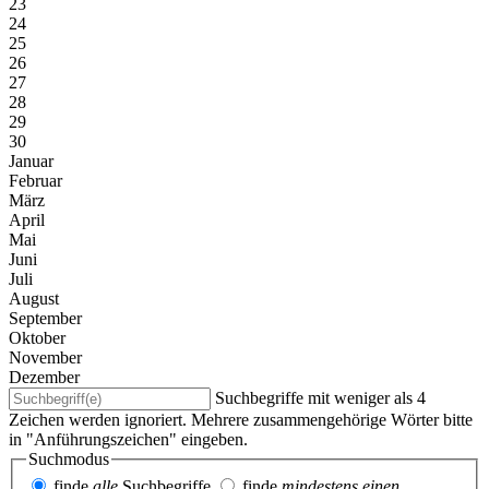
23
24
25
26
27
28
29
30
Januar
Februar
März
April
Mai
Juni
Juli
August
September
Oktober
November
Dezember
Suchbegriffe mit weniger als 4
Zeichen werden ignoriert. Mehrere zusammengehörige Wörter bitte
in "Anführungszeichen" eingeben.
Suchmodus
finde
alle
Suchbegriffe
finde
mindestens einen