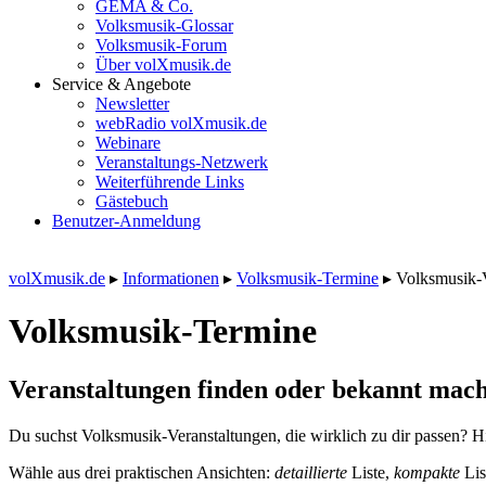
GEMA & Co.
Volksmusik-Glossar
Volksmusik-Forum
Über volXmusik.de
Service & Angebote
Newsletter
webRadio volXmusik.de
Webinare
Veranstaltungs-Netzwerk
Weiterführende Links
Gästebuch
Benutzer-Anmeldung
volXmusik.de
▸
Informationen
▸
Volksmusik-Termine
▸
Volksmusik-
Volksmusik-Termine
Veranstaltungen finden oder bekannt mach
Du suchst Volksmusik-Veranstaltungen, die wirklich zu dir passen? Hi
Wähle aus drei praktischen Ansichten:
detaillierte
Liste,
kompakte
Lis