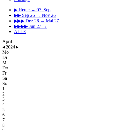
▶
Heute → 07. Sep
▶▶
Sep 26 → Nov 26
▶▶▶
Dez 26 → Mai 27
▶▶▶▶
Jun 27 →
ALLE
April
◂
2024
▸
Mo
Di
Mi
Do
Fr
Sa
So
1
2
3
4
5
6
7
8