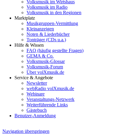
Volksmusik im Wirtshaus
Volksmusik im Radio
Volksmusik in den Regionen
Marktplatz
Musikgruppen-Vermittlung
Kleinanzeigen
Noten & Liederbücher
Tonträger (CDs u.a.)
Hilfe & Wissen
FAQ (häufig gestellte Fragen)
GEMA & Co.
Volksmusik-Glossar
Volksmusik-Forum
Über volXmusik.de
Service & Angebote
Newsletter
webRadio volXmusik.de
Webinare
Veranstaltungs-Netzwerk
Weiterführende Links
Gästebuch
Benutzer-Anmeldung
Navigation überspringen