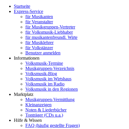
Startseite
Express-Service
für Musikanten
für Veranstalter
für Musikgruppen-Vertreter
für Volksmusik-Liebhaber
für musikantenfreundl. Wirte
für Musiklehrer
für Volkstänzer
Benutzer anmelden
Informationen
Volksmusik-Termine
Musikgruppen-Verzeichnis
Volksmusik-Blog
Volksmusik im Wirtshaus
Volksmusik im Radio
Volksmusik in den Regionen
Marktplatz
Musikgruppen-Vermittlung
Kleinanzeigen
Noten & Liederbücher
Tonträger (CDs u.a.)
Hilfe & Wissen
FAQ (häufig gestellte Fragen)