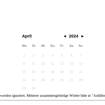
April
◂
2024
▸
Mo
Di
Mi
Do
Fr
Sa
So
1
2
3
4
5
6
7
8
9
10
11
12
13
14
15
16
17
18
19
20
21
22
23
24
25
26
27
28
29
30
n werden ignoriert. Mehrere zusammengehörige Wörter bitte in "Anführ