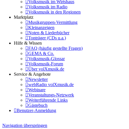
Volksmusik im Wirtshaus
Volksmusik im Radio
Volksmusik in den Regionen
Marktplatz
Musikgruppen-Vermittlung
Kleinanzeigen
Noten & Liederbücher
Tonträger (CDs u.a.)
Hilfe & Wissen
FAQ (häufig gestellte Fragen)
GEMA & Co.
Volksmusik-Glossar
Volksmusik-Forum
Über volXmusik.de
Service & Angebote
Newsletter
webRadio volXmusik.de
Webinare
Veranstaltungs-Netzwerk
Weiterführende Links
Gästebuch
Benutzer-Anmeldung
Navigation überspringen