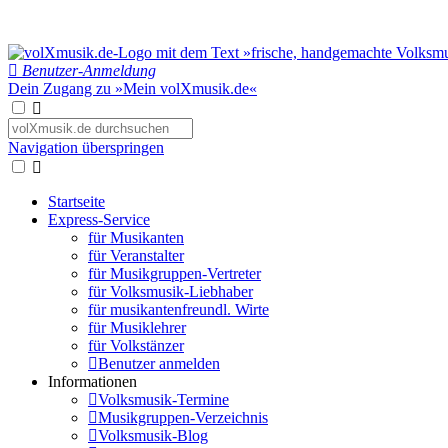
Benutzer-Anmeldung
Dein Zugang zu »Mein volXmusik.de«
Navigation überspringen
Startseite
Express-Service
für Musikanten
für Veranstalter
für Musikgruppen-Vertreter
für Volksmusik-Liebhaber
für musikantenfreundl. Wirte
für Musiklehrer
für Volkstänzer
Benutzer anmelden
Informationen
Volksmusik-Termine
Musikgruppen-Verzeichnis
Volksmusik-Blog