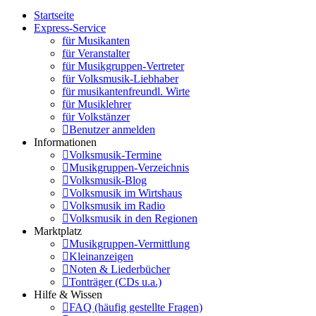
Startseite
Express-Service
für Musikanten
für Veranstalter
für Musikgruppen-Vertreter
für Volksmusik-Liebhaber
für musikantenfreundl. Wirte
für Musiklehrer
für Volkstänzer
Benutzer anmelden
Informationen
Volksmusik-Termine
Musikgruppen-Verzeichnis
Volksmusik-Blog
Volksmusik im Wirtshaus
Volksmusik im Radio
Volksmusik in den Regionen
Marktplatz
Musikgruppen-Vermittlung
Kleinanzeigen
Noten & Liederbücher
Tonträger (CDs u.a.)
Hilfe & Wissen
FAQ (häufig gestellte Fragen)