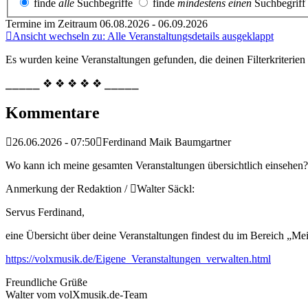
finde
alle
Suchbegriffe
finde
mindestens einen
Suchbegriff
Termine im Zeitraum 06.08.2026 - 06.09.2026
Ansicht wechseln zu: Alle Veranstaltungsdetails ausgeklappt
Es wurden keine Veranstaltungen gefunden, die deinen Filterkriterien
⎯⎯⎯⎯⎯ ❖ ❖ ❖ ❖ ❖ ⎯⎯⎯⎯⎯
Kommentare
26.06.2026 - 07:50
Ferdinand Maik Baumgartner
Wo kann ich meine gesamten Veranstaltungen übersichtlich einsehen?
Anmerkung der Redaktion /
Walter Säckl:
Servus Ferdinand,
eine Übersicht über deine Veranstaltungen findest du im Bereich „Me
https://volxmusik.de/Eigene_Veranstaltungen_verwalten.html
Freundliche Grüße
Walter vom volXmusik.de-Team