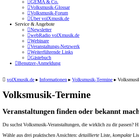
GEMA & Co.
Volksmusik-Glossar
Volksmusik-Forum
Über volXmusik.de
Service & Angebote
Newsletter
webRadio volXmusik.de
Webinare
Veranstaltungs-Netzwerk
Weiterführende Links
Gästebuch
Benutzer-Anmeldung
volXmusik.de
▸
Informationen
▸
Volksmusik-Termine
▸
Volksmusi
Volksmusik-Termine
Veranstaltungen finden oder bekannt mach
Du suchst Volksmusik-Veranstaltungen, die wirklich zu dir passen? Hi
Wähle aus drei praktischen Ansichten:
detaillierte
Liste,
kompakte
Lis