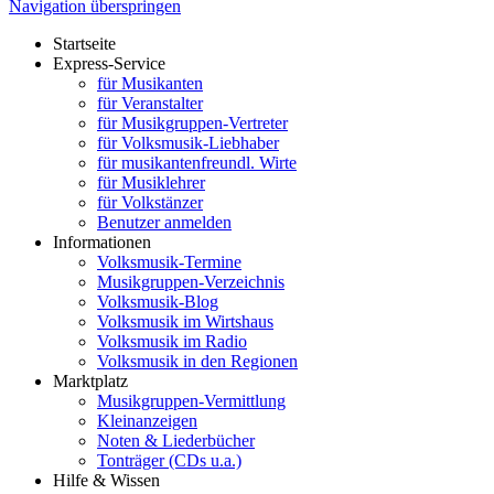
Navigation überspringen
Startseite
Express-Service
für Musikanten
für Veranstalter
für Musikgruppen-Vertreter
für Volksmusik-Liebhaber
für musikantenfreundl. Wirte
für Musiklehrer
für Volkstänzer
Benutzer anmelden
Informationen
Volksmusik-Termine
Musikgruppen-Verzeichnis
Volksmusik-Blog
Volksmusik im Wirtshaus
Volksmusik im Radio
Volksmusik in den Regionen
Marktplatz
Musikgruppen-Vermittlung
Kleinanzeigen
Noten & Liederbücher
Tonträger (CDs u.a.)
Hilfe & Wissen