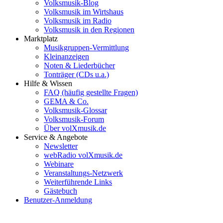
Volksmusik-Blog
Volksmusik im Wirtshaus
Volksmusik im Radio
Volksmusik in den Regionen
Marktplatz
Musikgruppen-Vermittlung
Kleinanzeigen
Noten & Liederbücher
Tonträger (CDs u.a.)
Hilfe & Wissen
FAQ (häufig gestellte Fragen)
GEMA & Co.
Volksmusik-Glossar
Volksmusik-Forum
Über volXmusik.de
Service & Angebote
Newsletter
webRadio volXmusik.de
Webinare
Veranstaltungs-Netzwerk
Weiterführende Links
Gästebuch
Benutzer-Anmeldung