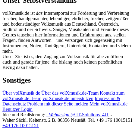
Unser Selbstverständnis
volXmusik.de ist
das
Internetportal zur Förderung und Verbreitung
frischer, handgemachter, lebendiger, ehrlicher, frecher, zeitgemäßer
und bodenständiger Volksmusik aus Deutschland, Österreich,
Südtirol und der Schweiz. Sänger, Musikanten und Freunde dieses
Genres tauschen hier Informationen und Erfahrungen aus, stellen
Fragen, finden Antworten – und versorgen sich gegenseitig mit
Instrumenten, Noten, Tonträgern, Unterricht, Kontakten und vielem
mehr.
Unser Ziel ist es, den Zugang zur Volksmusik für alle zu öffnen –
auch und gerade für jene, die bislang noch keinen persönlichen
Bezug dazu hatten.
Sonstiges
Über volXmusik.de
Über das volXmusik.de-Team
Kontakt zum
volXmusik.de-Team
volXmusik.de unterstützen
Impressum &
Datenschutz
Problem mit dieser Seite melden
Mein volXmusik.de
Benutzer-Login
Idee und Realisierung:
Webdesign
@ IT-Solutions
4U
-
Walter Säckl
,
Keltenstr. 2 B
,
86356
Neusäß
, Tel.
+49 176 10015151
+49 176 10015151