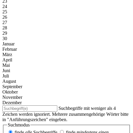
23
24
25
26
27
28
29
30
Januar
Februar
März
April
Mai
Juni
Juli
August
September
Oktober
November
Dezember
Suchbegriffe mit weniger als 4
Zeichen werden ignoriert. Mehrere zusammengehörige Wörter bitte
in "Anführungszeichen" eingeben.
Suchmodus
finde
alle
Suchbegriffe
finde
mindestens einen