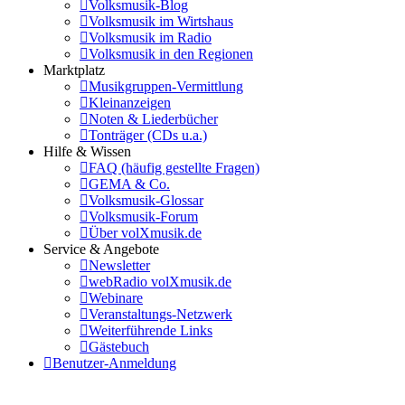
Volksmusik-Blog
Volksmusik im Wirtshaus
Volksmusik im Radio
Volksmusik in den Regionen
Marktplatz
Musikgruppen-Vermittlung
Kleinanzeigen
Noten & Liederbücher
Tonträger (CDs u.a.)
Hilfe & Wissen
FAQ (häufig gestellte Fragen)
GEMA & Co.
Volksmusik-Glossar
Volksmusik-Forum
Über volXmusik.de
Service & Angebote
Newsletter
webRadio volXmusik.de
Webinare
Veranstaltungs-Netzwerk
Weiterführende Links
Gästebuch
Benutzer-Anmeldung