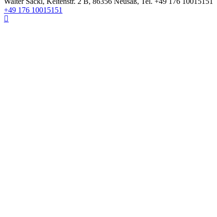
Walter Säckl
,
Keltenstr. 2 B
,
86356
Neusäß
, Tel.
+49 176 10015151
+49 176 10015151