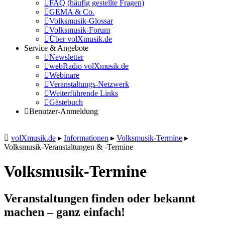
FAQ (häufig gestellte Fragen)
GEMA & Co.
Volksmusik-Glossar
Volksmusik-Forum
Über volXmusik.de
Service & Angebote
Newsletter
webRadio volXmusik.de
Webinare
Veranstaltungs-Netzwerk
Weiterführende Links
Gästebuch
Benutzer-Anmeldung
volXmusik.de
▸
Informationen
▸
Volksmusik-Termine
▸
Volksmusik-Veranstaltungen & -Termine
Volksmusik-Termine
Veranstaltungen finden oder bekannt
machen – ganz einfach!