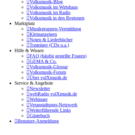
Volksmusik-Blog
Volksmusik im Wirtshaus
Volksmusik im Radio
Volksmusik in den Regionen
Marktplatz
Musikgruppen-Vermittlung
Kleinanzeigen
Noten & Liederbücher
Tonträger (CDs u.a.)
Hilfe & Wissen
FAQ (häufig gestellte Fragen)
GEMA & Co.
Volksmusik-Glossar
Volksmusik-Forum
Über volXmusik.de
Service & Angebote
Newsletter
webRadio volXmusik.de
Webinare
Veranstaltungs-Netzwerk
Weiterführende Links
Gästebuch
Benutzer-Anmeldung