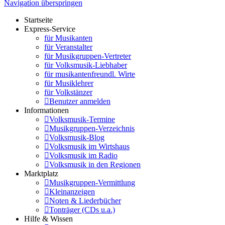
Navigation überspringen
Startseite
Express-Service
für Musikanten
für Veranstalter
für Musikgruppen-Vertreter
für Volksmusik-Liebhaber
für musikantenfreundl. Wirte
für Musiklehrer
für Volkstänzer
Benutzer anmelden
Informationen
Volksmusik-Termine
Musikgruppen-Verzeichnis
Volksmusik-Blog
Volksmusik im Wirtshaus
Volksmusik im Radio
Volksmusik in den Regionen
Marktplatz
Musikgruppen-Vermittlung
Kleinanzeigen
Noten & Liederbücher
Tonträger (CDs u.a.)
Hilfe & Wissen