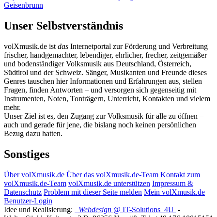
Geisenbrunn
Unser Selbstverständnis
volXmusik.de ist
das
Internetportal zur Förderung und Verbreitung
frischer, handgemachter, lebendiger, ehrlicher, frecher, zeitgemäßer
und bodenständiger Volksmusik aus Deutschland, Österreich,
Südtirol und der Schweiz. Sänger, Musikanten und Freunde dieses
Genres tauschen hier Informationen und Erfahrungen aus, stellen
Fragen, finden Antworten – und versorgen sich gegenseitig mit
Instrumenten, Noten, Tonträgern, Unterricht, Kontakten und vielem
mehr.
Unser Ziel ist es, den Zugang zur Volksmusik für alle zu öffnen –
auch und gerade für jene, die bislang noch keinen persönlichen
Bezug dazu hatten.
Sonstiges
Über volXmusik.de
Über das volXmusik.de-Team
Kontakt zum
volXmusik.de-Team
volXmusik.de unterstützen
Impressum &
Datenschutz
Problem mit dieser Seite melden
Mein volXmusik.de
Benutzer-Login
Idee und Realisierung:
Webdesign
@ IT-Solutions
4U
-