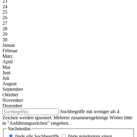
23
24
25
26
27
28
29
30
Januar
Februar
März
April
Mai
Juni
Juli
August
September
Oktober
November
Dezember
Suchbegriffe mit weniger als 4
Zeichen werden ignoriert. Mehrere zusammengehörige Wörter bitte
in "Anführungszeichen" eingeben.
Suchmodus
finde
alle
Suchbegriffe
finde
mindestens einen