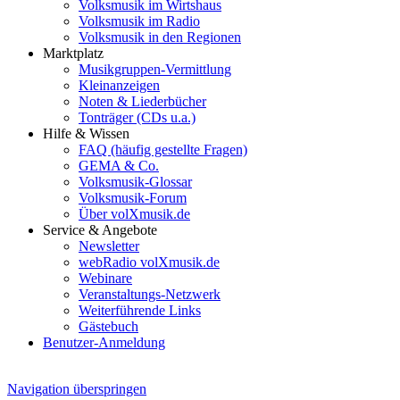
Volksmusik im Wirtshaus
Volksmusik im Radio
Volksmusik in den Regionen
Marktplatz
Musikgruppen-Vermittlung
Kleinanzeigen
Noten & Liederbücher
Tonträger (CDs u.a.)
Hilfe & Wissen
FAQ (häufig gestellte Fragen)
GEMA & Co.
Volksmusik-Glossar
Volksmusik-Forum
Über volXmusik.de
Service & Angebote
Newsletter
webRadio volXmusik.de
Webinare
Veranstaltungs-Netzwerk
Weiterführende Links
Gästebuch
Benutzer-Anmeldung
Navigation überspringen