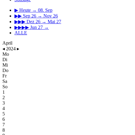
▶
Heute → 08. Sep
▶▶
Sep 26 → Nov 26
▶▶▶
Dez 26 → Mai 27
▶▶▶▶
Jun 27 →
ALLE
April
◂
2024
▸
Mo
Di
Mi
Do
Fr
Sa
So
1
2
3
4
5
6
7
8