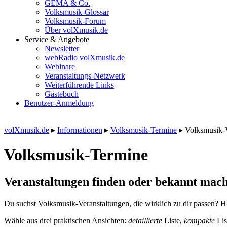
GEMA & Co.
Volksmusik-Glossar
Volksmusik-Forum
Über volXmusik.de
Service & Angebote
Newsletter
webRadio volXmusik.de
Webinare
Veranstaltungs-Netzwerk
Weiterführende Links
Gästebuch
Benutzer-Anmeldung
volXmusik.de
▸
Informationen
▸
Volksmusik-Termine
▸
Volksmusik-
Volksmusik-Termine
Veranstaltungen finden oder bekannt mach
Du suchst Volksmusik-Veranstaltungen, die wirklich zu dir passen? Hi
Wähle aus drei praktischen Ansichten:
detaillierte
Liste,
kompakte
Lis