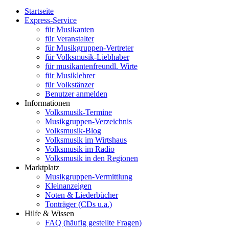
Startseite
Express-Service
für Musikanten
für Veranstalter
für Musikgruppen-Vertreter
für Volksmusik-Liebhaber
für musikantenfreundl. Wirte
für Musiklehrer
für Volkstänzer
Benutzer anmelden
Informationen
Volksmusik-Termine
Musikgruppen-Verzeichnis
Volksmusik-Blog
Volksmusik im Wirtshaus
Volksmusik im Radio
Volksmusik in den Regionen
Marktplatz
Musikgruppen-Vermittlung
Kleinanzeigen
Noten & Liederbücher
Tonträger (CDs u.a.)
Hilfe & Wissen
FAQ (häufig gestellte Fragen)