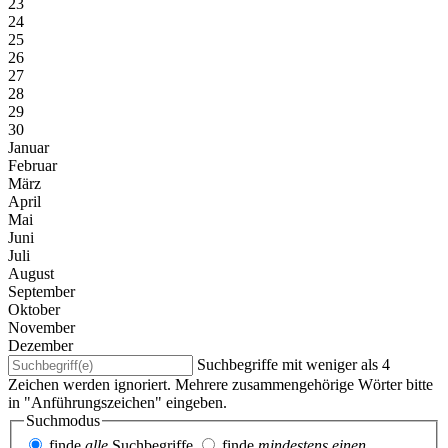
23
24
25
26
27
28
29
30
Januar
Februar
März
April
Mai
Juni
Juli
August
September
Oktober
November
Dezember
Suchbegriffe mit weniger als 4
Zeichen werden ignoriert. Mehrere zusammengehörige Wörter bitte
in "Anführungszeichen" eingeben.
Suchmodus
finde
alle
Suchbegriffe
finde
mindestens einen