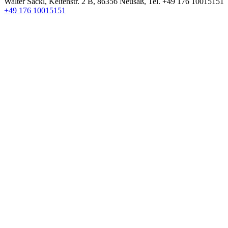
Walter Säckl
,
Keltenstr. 2 B
,
86356
Neusäß
, Tel.
+49 176 10015151
+49 176 10015151