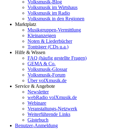
Volksmusik-Blog
Volksmusik im Wirtshaus
Volksmusik im Radio
Volksmusik in den Regionen
Marktplatz
Musikgruppen-Vermittlung
Kleinanzeigen
Noten & Liederbücher
Tonträger (CDs u.a.)
Hilfe & Wissen
FAQ (häufig gestellte Fragen)
GEMA & Co.
Volksmusik-Glossar
Volksmusik-Forum
Über volXmusik.de
Service & Angebote
Newsletter
webRadio volXmusik.de
Webinare
Veranstaltungs-Netzwerk
Weiterführende Links
Gästebuch
Benutzer-Anmeldung