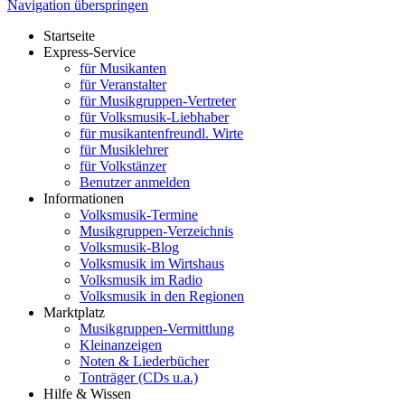
Navigation überspringen
Startseite
Express-Service
für Musikanten
für Veranstalter
für Musikgruppen-Vertreter
für Volksmusik-Liebhaber
für musikantenfreundl. Wirte
für Musiklehrer
für Volkstänzer
Benutzer anmelden
Informationen
Volksmusik-Termine
Musikgruppen-Verzeichnis
Volksmusik-Blog
Volksmusik im Wirtshaus
Volksmusik im Radio
Volksmusik in den Regionen
Marktplatz
Musikgruppen-Vermittlung
Kleinanzeigen
Noten & Liederbücher
Tonträger (CDs u.a.)
Hilfe & Wissen