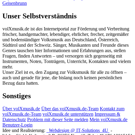
Geisenbrunn
Unser Selbstverständnis
volXmusik.de ist
das
Internetportal zur Förderung und Verbreitung
frischer, handgemachter, lebendiger, ehrlicher, frecher, zeitgemäßer
und bodenständiger Volksmusik aus Deutschland, Österreich,
Südtirol und der Schweiz. Sänger, Musikanten und Freunde dieses
Genres tauschen hier Informationen und Erfahrungen aus, stellen
Fragen, finden Antworten – und versorgen sich gegenseitig mit
Instrumenten, Noten, Tonträgern, Unterricht, Kontakten und vielem
mehr.
Unser Ziel ist es, den Zugang zur Volksmusik für alle zu öffnen –
auch und gerade für jene, die bislang noch keinen persönlichen
Bezug dazu hatten.
Sonstiges
Über volXmusik.de
Über das volXmusik.de-Team
Kontakt zum
volXmusik.de-Team
volXmusik.de unterstützen
Impressum &
Datenschutz
Problem mit dieser Seite melden
Mein volXmusik.de
Benutzer-Login
Idee und Realisierung:
Webdesign
@ IT-Solutions
4U
-