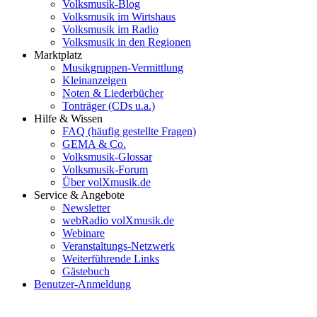
Volksmusik-Blog
Volksmusik im Wirtshaus
Volksmusik im Radio
Volksmusik in den Regionen
Marktplatz
Musikgruppen-Vermittlung
Kleinanzeigen
Noten & Liederbücher
Tonträger (CDs u.a.)
Hilfe & Wissen
FAQ (häufig gestellte Fragen)
GEMA & Co.
Volksmusik-Glossar
Volksmusik-Forum
Über volXmusik.de
Service & Angebote
Newsletter
webRadio volXmusik.de
Webinare
Veranstaltungs-Netzwerk
Weiterführende Links
Gästebuch
Benutzer-Anmeldung