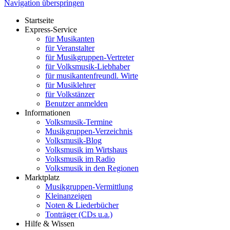
Navigation überspringen
Startseite
Express-Service
für Musikanten
für Veranstalter
für Musikgruppen-Vertreter
für Volksmusik-Liebhaber
für musikantenfreundl. Wirte
für Musiklehrer
für Volkstänzer
Benutzer anmelden
Informationen
Volksmusik-Termine
Musikgruppen-Verzeichnis
Volksmusik-Blog
Volksmusik im Wirtshaus
Volksmusik im Radio
Volksmusik in den Regionen
Marktplatz
Musikgruppen-Vermittlung
Kleinanzeigen
Noten & Liederbücher
Tonträger (CDs u.a.)
Hilfe & Wissen