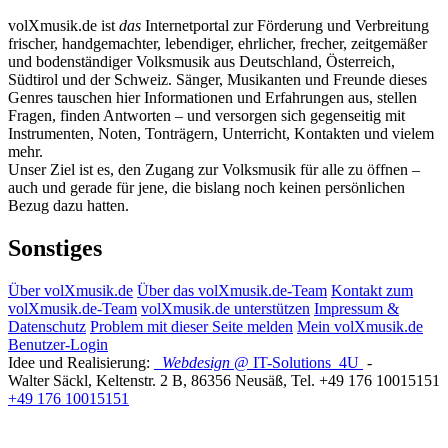
volXmusik.de ist
das
Internetportal zur Förderung und Verbreitung
frischer, handgemachter, lebendiger, ehrlicher, frecher, zeitgemäßer
und bodenständiger Volksmusik aus Deutschland, Österreich,
Südtirol und der Schweiz. Sänger, Musikanten und Freunde dieses
Genres tauschen hier Informationen und Erfahrungen aus, stellen
Fragen, finden Antworten – und versorgen sich gegenseitig mit
Instrumenten, Noten, Tonträgern, Unterricht, Kontakten und vielem
mehr.
Unser Ziel ist es, den Zugang zur Volksmusik für alle zu öffnen –
auch und gerade für jene, die bislang noch keinen persönlichen
Bezug dazu hatten.
Sonstiges
Über volXmusik.de
Über das volXmusik.de-Team
Kontakt zum
volXmusik.de-Team
volXmusik.de unterstützen
Impressum &
Datenschutz
Problem mit dieser Seite melden
Mein volXmusik.de
Benutzer-Login
Idee und Realisierung:
Webdesign
@ IT-Solutions
4U
-
Walter Säckl
,
Keltenstr. 2 B
,
86356
Neusäß
, Tel.
+49 176 10015151
+49 176 10015151