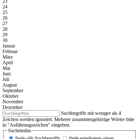
23
24
25
26
27
28
29
30
Januar
Februar
März
April
Mai
Juni
Juli
August
September
Oktober
November
Dezember
Suchbegriffe mit weniger als 4
Zeichen werden ignoriert. Mehrere zusammengehörige Wörter bitte
in "Anführungszeichen" eingeben.
Suchmodus
finde
alle
Suchbegriffe
finde
mindestens einen